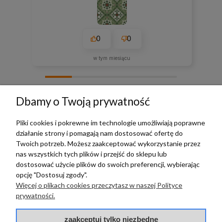
0
0
w tym miesiącu
zebranych i zweryfikowanych przez
Dbamy o Twoją prywatność
Pliki cookies i pokrewne im technologie umożliwiają poprawne
działanie strony i pomagają nam dostosować ofertę do
TERRADECO
Twoich potrzeb. Możesz zaakceptować wykorzystanie przez
nas wszystkich tych plików i przejść do sklepu lub
BAZA WIEDZY
dostosować użycie plików do swoich preferencji, wybierając
opcję "Dostosuj zgody".
Więcej o plikach cookies przeczytasz w naszej Polityce
PŁATNOŚCI I DOSTAWA
prywatności.
POMOC
zaakceptuj tylko niezbędne