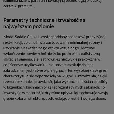
kamienia idzie w parze z innowacyjną technologią produkcji
ceramiki premium.
Parametry techniczne i trwałość na
najwyższym poziomie
Model Saddle Caliza L został poddany procesowi precyzyjnej
rektyfikacji, co umożliwia zastosowanie minimalnej spoiny i
uzyskanie nieskazitelnego efektu wizualnego. Matowe
wykończenie powierzchni nie tylko podkreśla realistyczną
imitację kamienia, ale jest również niezwykle praktyczne w
codziennym użytkowaniu – skutecznie maskuje drobne
zabrudzenia i jest łatwe w pielęgnacji. Ten wysokiej klasy gres
charakteryzuje się odpornością na wilgoć i uszkodzenia, dzięki
czemu doskonale sprawdzi się jako wykończenie ścian i podłóg
w łazienkach, kuchniach oraz reprezentacyjnych salonach. To
inwestycja w materiał, który mimo upływu lat zachowuje swoją
głębię koloru i strukturę, podkreślając prestiż Twojego domu.