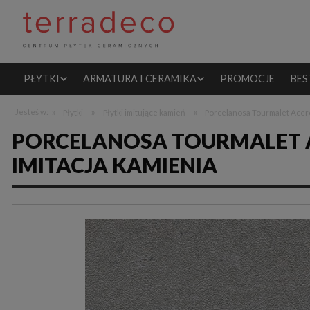
PŁYTKI
ARMATURA I CERAMIKA
PROMOCJE
BES
»
»
»
Jesteś w:
Płytki
Płytki imitujące kamień
Porcelanosa Tourmalet Acer
PORCELANOSA TOURMALET AC
IMITACJA KAMIENIA