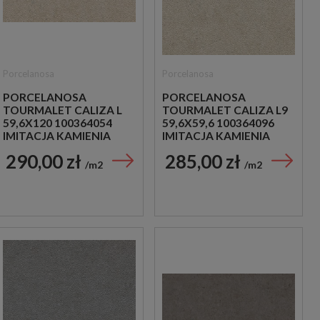
Porcelanosa
Porcelanosa
PORCELANOSA
PORCELANOSA
TOURMALET CALIZA L
TOURMALET CALIZA L9
59,6X120 100364054
59,6X59,6 100364096
IMITACJA KAMIENIA
IMITACJA KAMIENIA
290,00 zł
285,00 zł
m2
m2