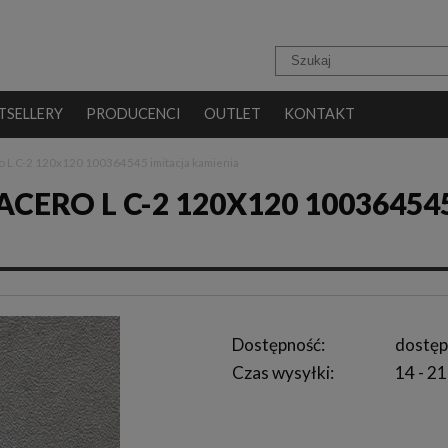
TSELLERY
PRODUCENCI
OUTLET
KONTAKT
o L C-2 120x120 100364545 imitacja kamienia
ERO L C-2 120X120 10036454
Dostępność:
dostęp
Czas wysyłki:
14 - 21