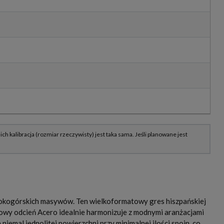
sokogórskich masywów. Ten wielkoformatowy gres hiszpańskiej
owy odcień Acero idealnie harmonizuje z modnymi aranżacjami
emal jednolitej powierzchni przy minimalnej ilości spoin, co