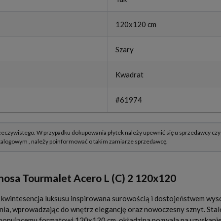
120x120 cm
Szary
Kwadrat
#61974
nosa Tourmalet Acero L (C) 2 120x120
 kwintesencja luksusu inspirowana surowością i dostojeństwem wy
nia, wprowadzając do wnętrz elegancję oraz nowoczesny sznyt. Stal
mponującemu formatowi 120x120 cm, okładzina pozwala na uzyskanie ni