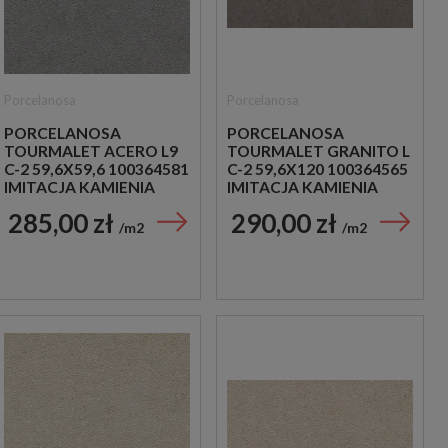
Porcelanosa
Porcelanosa
PORCELANOSA
PORCELANOSA
TOURMALET ACERO L9
TOURMALET GRANITO L
C-2 59,6X59,6 100364581
C-2 59,6X120 100364565
IMITACJA KAMIENIA
IMITACJA KAMIENIA
285,00 zł
290,00 zł
m2
m2