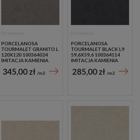
Porcelanosa
Porcelanosa
PORCELANOSA
PORCELANOSA
TOURMALET GRANITO L
TOURMALET BLACK L9
120X120 100364024
59,6X59,6 100364114
IMITACJA KAMIENIA
IMITACJA KAMIENIA
345,00 zł
285,00 zł
m2
m2