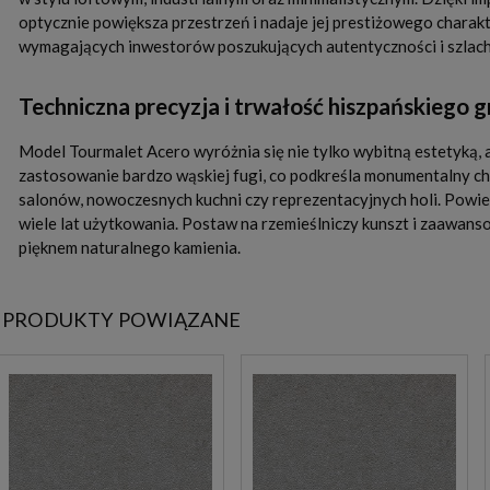
optycznie powiększa przestrzeń i nadaje jej prestiżowego charak
wymagających inwestorów poszukujących autentyczności i szlach
Techniczna precyzja i trwałość hiszpańskiego g
Model Tourmalet Acero wyróżnia się nie tylko wybitną estetyką, 
zastosowanie bardzo wąskiej fugi, co podkreśla monumentalny ch
salonów, nowoczesnych kuchni czy reprezentacyjnych holi. Powier
wiele lat użytkowania. Postaw na rzemieślniczy kunszt i zaawans
pięknem naturalnego kamienia.
PRODUKTY POWIĄZANE