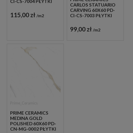
CI-CS-7004 PŁYTKI
CARLOS STATUARIO
IMITUJĄCE BIAŁY
CARVING 60X60 PD-
MARMUR
115,00 zł
CI-CS-7003 PŁYTKI
m2
IMITUJĄCE BIAŁY
MARMUR
99,00 zł
m2
Prime_Ceramics
PRIME CERAMICS
MEDINA GOLD
POLISHED 60X60 PD-
CN-MG-0002 PŁYTKI