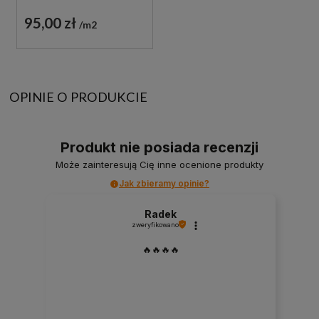
IMITUJĄCE BIAŁY
MARMUR
95,00 zł
m2
OPINIE O PRODUKCIE
Produkt nie posiada recenzji
Może zainteresują Cię inne ocenione produkty
Jak zbieramy opinie?
Radek
zweryfikowano
🔥🔥🔥🔥