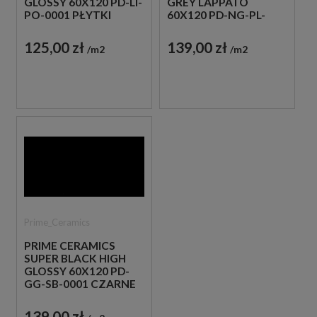
GLOSSY 60X120 PD-LI-
GREY LAPPATO
PO-0001 PŁYTKI
60X120 PD-NG-PL-
IMITUJĄCE KAMIEŃ
0001 SZARE PŁYTKI
IMITUJĄCE KAMIEŃ
125,00 zł
139,00 zł
m2
m2
Prime_Ceramics
PRIME CERAMICS
SUPER BLACK HIGH
GLOSSY 60X120 PD-
GG-SB-0001 CZARNE
PŁYTKI MONOKOLOR
139,00 zł