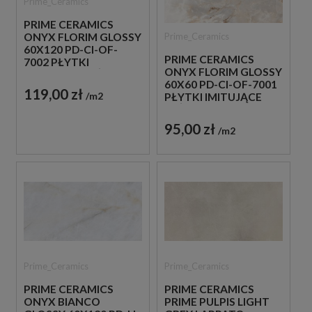
Prime_Ceramics
PRIME CERAMICS
Prime_Ceramics
ONYX FLORIM GLOSSY
60X120 PD-CI-OF-
PRIME CERAMICS
7002 PŁYTKI
ONYX FLORIM GLOSSY
IMITUJĄCE BEŻOWY
60X60 PD-CI-OF-7001
KAMIEŃ
119,00 zł
m2
PŁYTKI IMITUJĄCE
BEŻOWY KAMIEŃ
95,00 zł
m2
Prime_Ceramics
Prime_Ceramics
PRIME CERAMICS
PRIME CERAMICS
ONYX BIANCO
PRIME PULPIS LIGHT