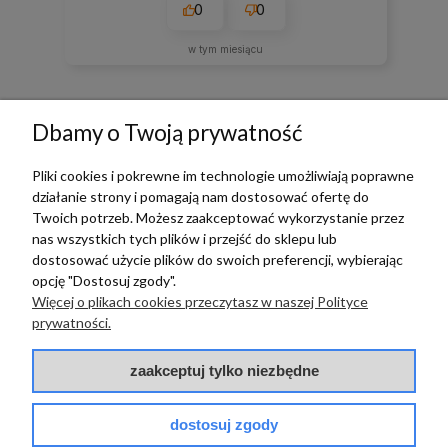
0
0
w tym miesiącu
zebranych i zweryfikowanych przez
Dbamy o Twoją prywatność
Pliki cookies i pokrewne im technologie umożliwiają poprawne
działanie strony i pomagają nam dostosować ofertę do
TERRADECO
Twoich potrzeb. Możesz zaakceptować wykorzystanie przez
nas wszystkich tych plików i przejść do sklepu lub
BAZA WIEDZY
dostosować użycie plików do swoich preferencji, wybierając
opcję "Dostosuj zgody".
Więcej o plikach cookies przeczytasz w naszej Polityce
PŁATNOŚCI I DOSTAWA
prywatności.
POMOC
zaakceptuj tylko niezbędne
dostosuj zgody