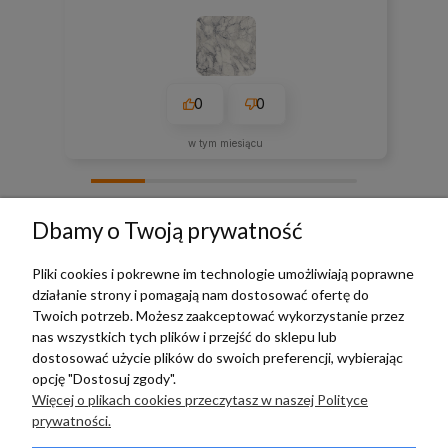
0
0
w tym miesiącu
zebranych i zweryfikowanych przez
Dbamy o Twoją prywatność
Pliki cookies i pokrewne im technologie umożliwiają poprawne
działanie strony i pomagają nam dostosować ofertę do
TERRADECO
Twoich potrzeb. Możesz zaakceptować wykorzystanie przez
nas wszystkich tych plików i przejść do sklepu lub
BAZA WIEDZY
dostosować użycie plików do swoich preferencji, wybierając
opcję "Dostosuj zgody".
Więcej o plikach cookies przeczytasz w naszej Polityce
PŁATNOŚCI I DOSTAWA
prywatności.