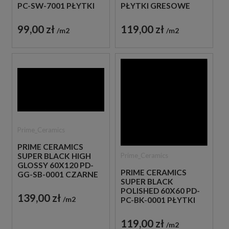
PC-SW-7001 PŁYTKI
PŁYTKI GRESOWE
GRESOWE
MONOKOLOR
MONOKOLOR BIAŁY
CZARNY
99,00 zł
119,00 zł
m2
m2
Prime_Ceramics
PRIME CERAMICS
Prime_Ceramics
SUPER BLACK HIGH
GLOSSY 60X120 PD-
PRIME CERAMICS
GG-SB-0001 CZARNE
SUPER BLACK
PŁYTKI MONOKOLOR
POLISHED 60X60 PD-
139,00 zł
m2
PC-BK-0001 PŁYTKI
GRESOWE
MONOKOLOR
119,00 zł
m2
CZARNY