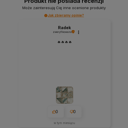
Produkt nie posiada recenzji
Może zainteresują Cię inne ocenione produkty
Jak zbieramy opinie?
Radek
zweryfikowano
🔥🔥🔥🔥
0
0
w tym miesiącu