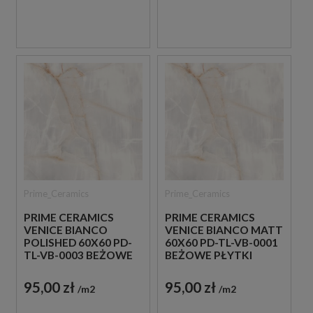
Prime_Ceramics
Prime_Ceramics
PRIME CERAMICS
PRIME CERAMICS
VENICE BIANCO
VENICE BIANCO MATT
POLISHED 60X60 PD-
60X60 PD-TL-VB-0001
TL-VB-0003 BEŻOWE
BEŻOWE PŁYTKI
PŁYTKI IMITUJĄCE
IMITUJĄCE KAMIEŃ
KAMIEŃ
95,00 zł
95,00 zł
m2
m2