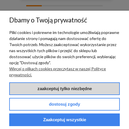
zebranych i zweryfikowanych przez
Dbamy o Twoją prywatność
Pliki cookies i pokrewne im technologie umożliwiają poprawne
działanie strony i pomagają nam dostosować ofertę do
TERRADECO
Twoich potrzeb. Możesz zaakceptować wykorzystanie przez
nas wszystkich tych plików i przejść do sklepu lub
BAZA WIEDZY
dostosować użycie plików do swoich preferencji, wybierając
opcję "Dostosuj zgody".
Więcej o plikach cookies przeczytasz w naszej Polityce
PŁATNOŚCI I DOSTAWA
prywatności.
POMOC
zaakceptuj tylko niezbędne
dostosuj zgody
Zaakceptuj wszystkie
© 2017 - 2025 | terradeco.com.pl
code and analytics: terradeco
software:
shoper.pl