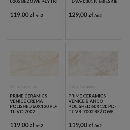
0002 BEŻOWE PŁYTKI
TL-VA-0001 NIEBIESKIE
IMITUJĄCE KAMIEŃ
PŁYTKI IMITUJĄCE
KAMIEŃ
119,00 zł
129,00 zł
m2
m2
Prime_Ceramics
Prime_Ceramics
PRIME CERAMICS
PRIME CERAMICS
VENICE CREMA
VENICE BIANCO
POLISHED 60X120 PD-
POLISHED 60X120 PD-
TL-VC-7002
TL-VB-7002 BEŻOWE
KREMOWE PŁYTKI
PŁYTKI IMITUJĄCE
IMITUJĄCE KAMIEŃ
KAMIEŃ
119,00 zł
119,00 zł
m2
m2