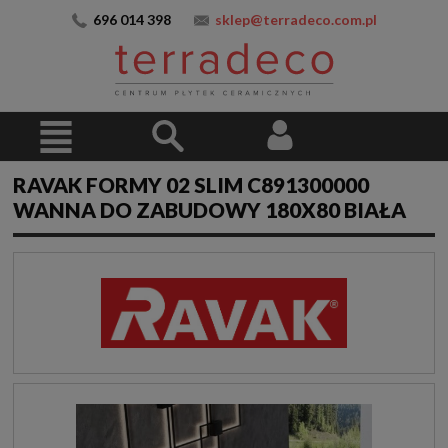
696 014 398
sklep@terradeco.com.pl
RAVAK FORMY 02 SLIM C891300000
WANNA DO ZABUDOWY 180X80 BIAŁA