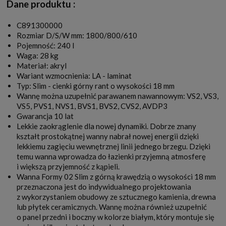
Dane produktu :
C891300000
Rozmiar D/S/W mm: 1800/800/610
Pojemność: 240 l
Waga: 28 kg
Materiał: akryl
Wariant wzmocnienia: LA - laminat
Typ: Slim - cienki górny rant o wysokości 18 mm
Wannę można uzupełnić parawanem nawannowym: VS2, VS3,
VS5, PVS1, NVS1, BVS1, BVS2, CVS2, AVDP3
Gwarancja 10 lat
Lekkie zaokrąglenie dla nowej dynamiki. Dobrze znany
kształt prostokątnej wanny nabrał nowej energii dzięki
lekkiemu zagięciu wewnętrznej linii jednego brzegu. Dzięki
temu wanna wprowadza do łazienki przyjemną atmosferę
i większą przyjemność z kąpieli.
Wanna Formy 02 Slim z górną krawędzią o wysokości 18 mm
przeznaczona jest do indywidualnego projektowania
z wykorzystaniem obudowy ze sztucznego kamienia, drewna
lub płytek ceramicznych. Wannę można również uzupełnić
o panel przedni i boczny w kolorze białym, który montuje się