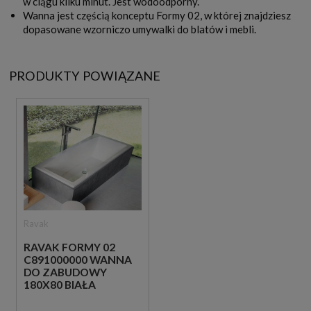
w ciągu kilku minut. Jest wodoodporny.
Wanna jest częścią konceptu Formy 02, w której znajdziesz
dopasowane wzorniczo umywalki do blatów i mebli.
PRODUKTY POWIĄZANE
Ravak
RAVAK FORMY 02
C891000000 WANNA
DO ZABUDOWY
180X80 BIAŁA