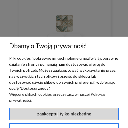
0
0
Dbamy o Twoją prywatność
w tym miesiącu
Pliki cookies i pokrewne im technologie umożliwiają poprawne
działanie strony i pomagają nam dostosować ofertę do
zebranych i zweryfikowanych przez
Twoich potrzeb. Możesz zaakceptować wykorzystanie przez
nas wszystkich tych plików i przejść do sklepu lub
dostosować użycie plików do swoich preferencji, wybierając
opcję "Dostosuj zgody".
Więcej o plikach cookies przeczytasz w naszej Polityce
TERRADECO
prywatności.
BAZA WIEDZY
zaakceptuj tylko niezbędne
PŁATNOŚCI I DOSTAWA