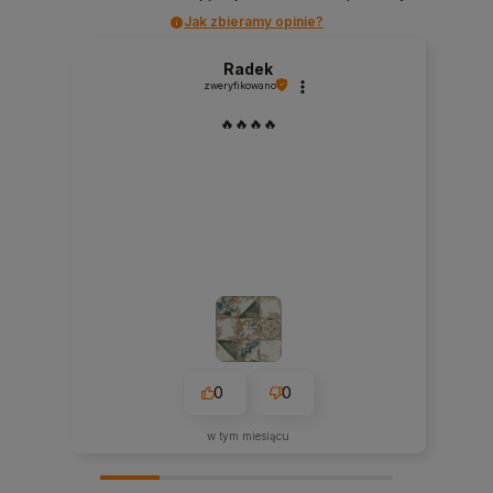
Jak zbieramy opinie?
Radek
zweryfikowano
🔥🔥🔥🔥
0
0
w tym miesiącu