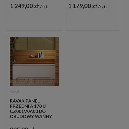
1 249,00 zł
1 179,00 zł
szt.
szt.
Ravak
RAVAK PANEL
PRZEDNI A 170 U
CZ001V0A00 DO
OBUDOWY WANNY
BIAŁY