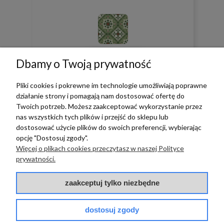
0
0
Dbamy o Twoją prywatność
w tym miesiącu
Pliki cookies i pokrewne im technologie umożliwiają poprawne
działanie strony i pomagają nam dostosować ofertę do
Twoich potrzeb. Możesz zaakceptować wykorzystanie przez
zebranych i zweryfikowanych przez
nas wszystkich tych plików i przejść do sklepu lub
dostosować użycie plików do swoich preferencji, wybierając
opcję "Dostosuj zgody".
Więcej o plikach cookies przeczytasz w naszej Polityce
prywatności.
TERRADECO
zaakceptuj tylko niezbędne
BAZA WIEDZY
PŁATNOŚCI I DOSTAWA
dostosuj zgody