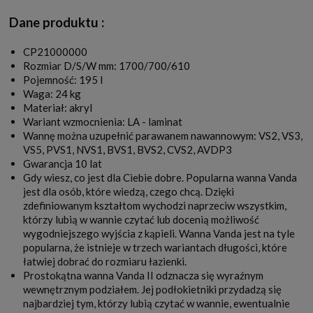
Dane produktu :
CP21000000
Rozmiar D/S/W mm: 1700/700/610
Pojemność: 195 l
Waga: 24 kg
Materiał: akryl
Wariant wzmocnienia: LA - laminat
Wannę można uzupełnić parawanem nawannowym: VS2, VS3,
VS5, PVS1, NVS1, BVS1, BVS2, CVS2, AVDP3
Gwarancja 10 lat
Gdy wiesz, co jest dla Ciebie dobre. Popularna wanna Vanda
jest dla osób, które wiedzą, czego chcą. Dzięki
zdefiniowanym kształtom wychodzi naprzeciw wszystkim,
którzy lubią w wannie czytać lub docenią możliwość
wygodniejszego wyjścia z kąpieli. Wanna Vanda jest na tyle
popularna, że istnieje w trzech wariantach długości, które
łatwiej dobrać do rozmiaru łazienki.
Prostokątna wanna Vanda II odznacza się wyraźnym
wewnętrznym podziałem. Jej podłokietniki przydadzą się
najbardziej tym, którzy lubią czytać w wannie, ewentualnie