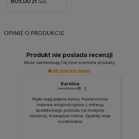
805,00 zł
szt.
OPINIE O PRODUKCIE
Produkt nie posiada recenzji
Może zainteresują Cię inne ocenione produkty
Jak zbieramy opinie?
Karolina
zweryfikowano
Płytki mają piękne kolory. Powierzchnia
matowa antypoślizgowa z imitacją
dodatkowego podziału na mniejsze
elementy. Krawędzie równe. Spełniły moje
oczekiwania