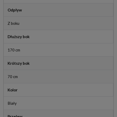
Odpływ
Z boku
Dłuższy bok
170 cm
Krótszy bok
70 cm
Kolor
Biały
Przelew