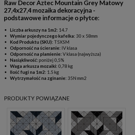
Raw Decor Aztec Mountain Grey Matowy
27,4x27,4 mozaika dekoracyjna -
podstawowe informacje o płytce:
Liczba arkuszy na 1m2
: 14.7
Wymiar pojedynczego kafelka
: 30 x 58mm
Kod Produktu (SKU)
: T5XSM
Odporność na ścieranie
: IV klasa
Odporność na plamienie
: V klasa (najwyższa)
Nasiąkliwość
: poniżej 0,5%
Waga arkusza mozaiki
: 0,78 kg
Ilość fugi na 1m2
: 1.5 kg
Wytrzymałość na zginanie
: 35N mm2
PRODUKTY POWIĄZANE