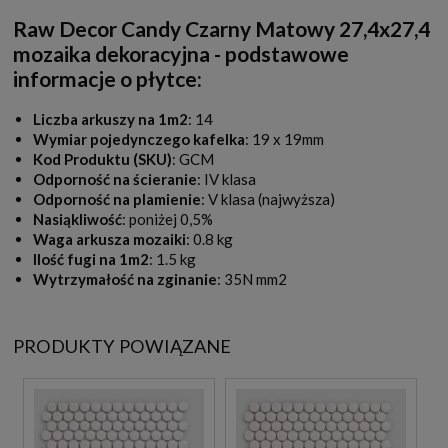
Raw Decor Candy Czarny Matowy 27,4x27,4
mozaika dekoracyjna - podstawowe
informacje o płytce:
Liczba arkuszy na 1m2
: 14
Wymiar pojedynczego kafelka
: 19 x 19mm
Kod Produktu (SKU)
: GCM
Odporność na ścieranie
: IV klasa
Odporność na plamienie
: V klasa (najwyższa)
Nasiąkliwość
: poniżej 0,5%
Waga arkusza mozaiki
: 0.8 kg
Ilość fugi na 1m2
: 1.5 kg
Wytrzymałość na zginanie
: 35N mm2
PRODUKTY POWIĄZANE