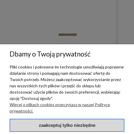
0
0
Dbamy o Twoją prywatność
w tym miesiącu
Pliki cookies i pokrewne im technologie umożliwiają poprawne
działanie strony i pomagają nam dostosować ofertę do
Twoich potrzeb. Możesz zaakceptować wykorzystanie przez
zebranych i zweryfikowanych przez
nas wszystkich tych plików i przejść do sklepu lub
dostosować użycie plików do swoich preferencji, wybierając
opcję "Dostosuj zgody".
Więcej o plikach cookies przeczytasz w naszej Polityce
prywatności.
TERRADECO
zaakceptuj tylko niezbędne
BAZA WIEDZY