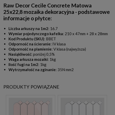
Raw Decor Cecile Concrete Matowa
25x22,8 mozaika dekoracyjna - podstawowe
informacje o płytce:
Liczba arkuszy na 1m2
: 16.7
Wymiar pojedynczego kafelka
: 210 x 47mm + 28 x 28mm
Kod Produktu (SKU)
: BBET
Odporność na ścieranie
: IV klasa
Odporność na plamienie
: V klasa (najwyższa)
Nasiąkliwość
: poniżej 0,5%
Waga arkusza mozaiki
: 1kg
Ilość fugi na 1m2
: 1kg
Wytrzymałość na zginanie
: 35N mm2
PRODUKTY POWIĄZANE