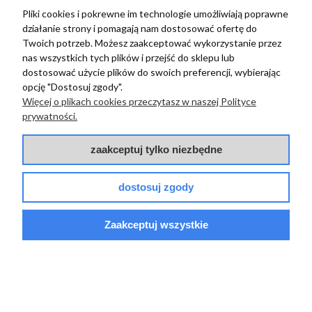
w tym miesiącu
Pliki cookies i pokrewne im technologie umożliwiają poprawne
działanie strony i pomagają nam dostosować ofertę do
Twoich potrzeb. Możesz zaakceptować wykorzystanie przez
zebranych i zweryfikowanych przez
nas wszystkich tych plików i przejść do sklepu lub
dostosować użycie plików do swoich preferencji, wybierając
opcję "Dostosuj zgody".
Więcej o plikach cookies przeczytasz w naszej Polityce
TERRADECO
prywatności.
BAZA WIEDZY
zaakceptuj tylko niezbędne
PŁATNOŚCI I DOSTAWA
dostosuj zgody
POMOC
Zaakceptuj wszystkie
© 2017 - 2025 | terradeco.com.pl
code and analytics: terradeco
software:
shoper.pl