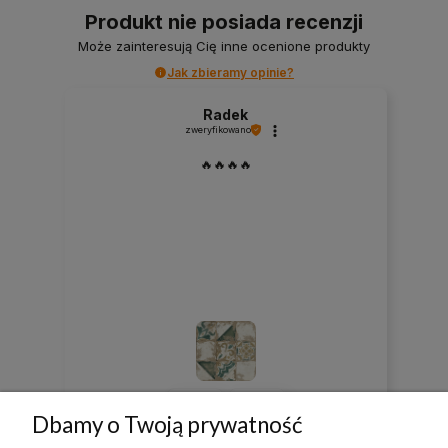
Produkt nie posiada recenzji
Może zainteresują Cię inne ocenione produkty
Jak zbieramy opinie?
Radek
zweryfikowano
🔥🔥🔥🔥
0
0
Dbamy o Twoją prywatność