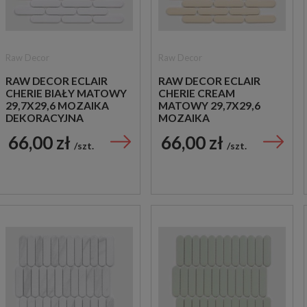
Raw Decor
Raw Decor
RAW DECOR ECLAIR
RAW DECOR ECLAIR
CHERIE BIAŁY MATOWY
CHERIE CREAM
29,7X29,6 MOZAIKA
MATOWY 29,7X29,6
DEKORACYJNA
MOZAIKA
DEKORACYJNA
66,00 zł
66,00 zł
szt.
szt.