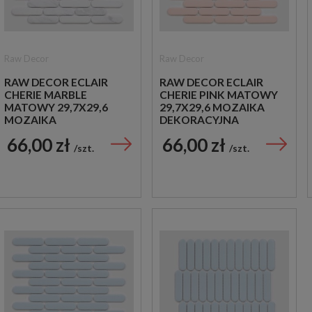
Raw Decor
Raw Decor
RAW DECOR ECLAIR
RAW DECOR ECLAIR
CHERIE MARBLE
CHERIE PINK MATOWY
MATOWY 29,7X29,6
29,7X29,6 MOZAIKA
MOZAIKA
DEKORACYJNA
DEKORACYJNA
66,00 zł
66,00 zł
szt.
szt.