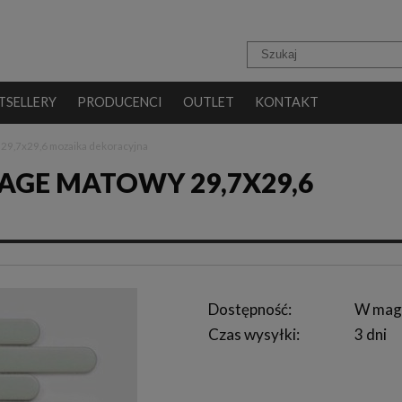
TSELLERY
PRODUCENCI
OUTLET
KONTAKT
 29,7x29,6 mozaika dekoracyjna
SAGE MATOWY 29,7X29,6
Dostępność:
W mag
Czas wysyłki:
3 dni