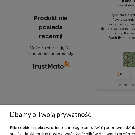
Karoli
zweryfikowa
Płytki mają pięk
Produkt nie
Powierzchnia
antypoślizgowa 
posiada
dodatkowego podzia
elementy. Krawę
recenzji
Spełniły moje o
Może zainteresują Cię
inne ocenione produkty
0
w tym mie
Dbamy o Twoją prywatność
Pliki cookies i pokrewne im technologie umożliwiają poprawne dzi
TERRADECO
BAZA
przejść do sklepu lub dostosować użycie plików do swoich preferenc