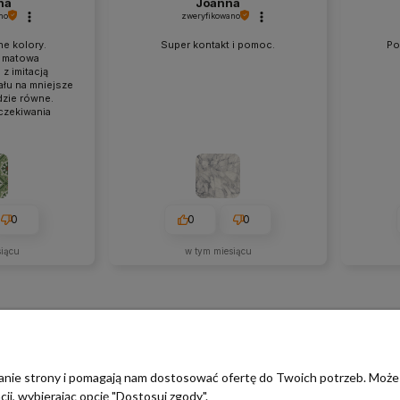
na
Joanna
no
zweryfikowano
ne kolory.
Super kontakt i pomoc.
Po
 matowa
z imitacją
łu na mniejsze
dzie równe.
czekiwania
0
0
0
siącu
w tym miesiącu
ałanie strony i pomagają nam dostosować ofertę do Twoich potrzeb. Może
 WIEDZY
PŁATNOŚCI I DOSTAW
ji, wybierając opcję "Dostosuj zgody".