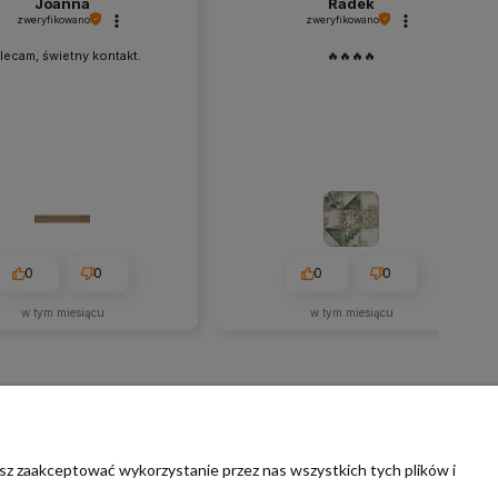
Joanna
Radek
zweryfikowano
zweryfikowano
lecam, świetny kontakt.
🔥🔥🔥🔥
0
0
0
0
w tym miesiącu
w tym miesiącu
sz zaakceptować wykorzystanie przez nas wszystkich tych plików i
A
POMOC