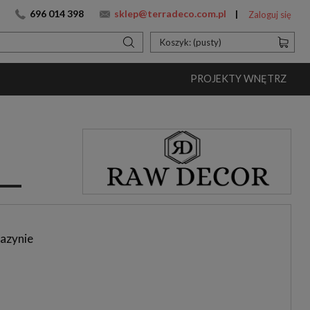
696 014 398
sklep@terradeco.com.pl
Zaloguj się
Koszyk:
(pusty)
PROJEKTY WNĘTRZ
azynie