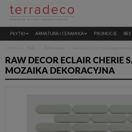
PŁYTKI
ARMATURA I CERAMIKA
PROMOCJE
BES
»
»
»
Jesteś w:
Płytki
Płytki mozaiki
Raw Decor Eclair Cherie Sage Matowy
RAW DECOR ECLAIR CHERIE 
MOZAIKA DEKORACYJNA