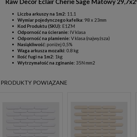
Raw Decor Eclair Cherie Sage Matowy 29,7x29
Liczba arkuszy na 1m2
: 11.1
Wymiar pojedynczego kafelka
: 98 x 23mm
Kod Produktu (SKU)
: E1ZM
Odporność na ścieranie
: IV klasa
Odporność na plamienie
: V klasa (najwyższa)
Nasiąkliwość
: poniżej 0,5%
Waga arkusza mozaiki
: 0.8 kg
Ilość fugi na 1m2
: 1kg
Wytrzymałość na zginanie
: 35N mm2
PRODUKTY POWIĄZANE