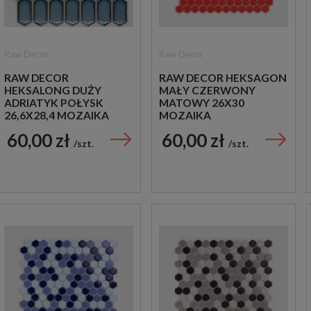
Raw Decor
Raw Decor
RAW DECOR
RAW DECOR HEKSAGON
HEKSALONG DUŻY
MAŁY CZERWONY
ADRIATYK POŁYSK
MATOWY 26X30
26,6X28,4 MOZAIKA
MOZAIKA
DEKORACYJNA
DEKORACYJNA
60,00 zł
60,00 zł
szt.
szt.