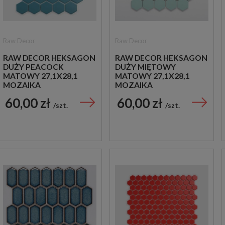
Raw Decor
Raw Decor
RAW DECOR HEKSAGON
RAW DECOR HEKSAGON
DUŻY PEACOCK
DUŻY MIĘTOWY
MATOWY 27,1X28,1
MATOWY 27,1X28,1
MOZAIKA
MOZAIKA
DEKORACYJNA
DEKORACYJNA
60,00 zł
60,00 zł
szt.
szt.