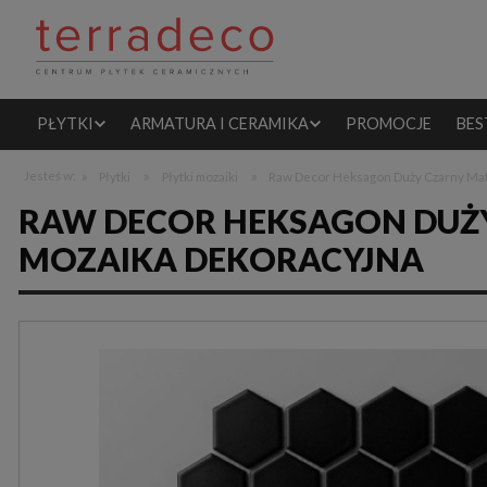
PŁYTKI
ARMATURA I CERAMIKA
PROMOCJE
BES
»
»
»
Jesteś w:
Płytki
Płytki mozaiki
Raw Decor Heksagon Duży Czarny Mat
RAW DECOR HEKSAGON DUŻY
MOZAIKA DEKORACYJNA