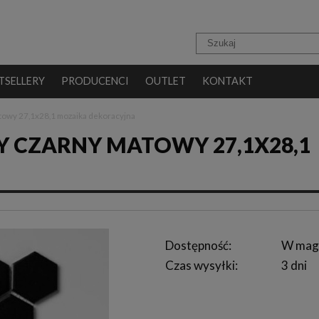
TSELLERY
PRODUCENCI
OUTLET
KONTAKT
owy 27,1x28,1 mozaika dekoracyjna
 CZARNY MATOWY 27,1X28,1
Dostępność:
W mag
Czas wysyłki:
3 dni