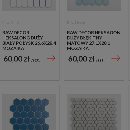
Raw Decor
Raw Decor
RAW DECOR
RAW DECOR HEKSAGON
HEKSALONG DUŻY
DUŻY BŁĘKITNY
BIAŁY POŁYSK 26,6X28,4
MATOWY 27,1X28,1
MOZAIKA
MOZAIKA
DEKORACYJNA
DEKORACYJNA
60,00 zł
60,00 zł
szt.
szt.