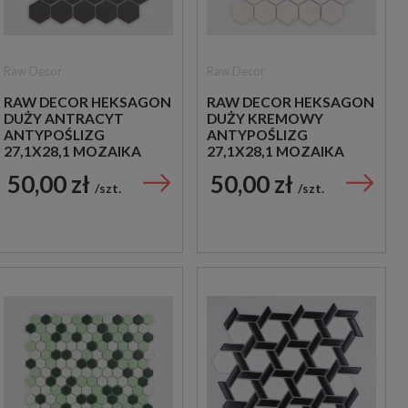
Raw Decor
Raw Decor
RAW DECOR HEKSAGON
RAW DECOR HEKSAGON
DUŻY ANTRACYT
DUŻY KREMOWY
ANTYPOŚLIZG
ANTYPOŚLIZG
27,1X28,1 MOZAIKA
27,1X28,1 MOZAIKA
DEKORACYJNA
DEKORACYJNA
50,00 zł
50,00 zł
szt.
szt.