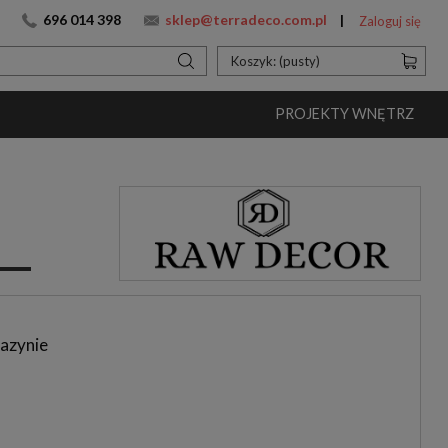
696 014 398
sklep@terradeco.com.pl
Zaloguj się
Koszyk:
(pusty)
PROJEKTY WNĘTRZ
azynie