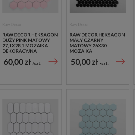
Raw Decor
Raw Decor
RAW DECOR HEKSAGON
RAW DECOR HEKSAGON
DUŻY PINK MATOWY
MAŁY CZARNY
27,1X28,1 MOZAIKA
MATOWY 26X30
DEKORACYJNA
MOZAIKA
DEKORACYJNA
60,00 zł
50,00 zł
szt.
szt.