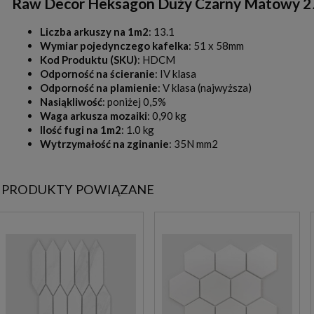
Raw Decor Heksagon Duży Czarny Matowy 27,
Liczba arkuszy na 1m2
: 13.1
Wymiar pojedynczego kafelka
: 51 x 58mm
Kod Produktu (SKU)
: HDCM
Odporność na ścieranie
: IV klasa
Odporność na plamienie
: V klasa (najwyższa)
Nasiąkliwość
: poniżej 0,5%
Waga arkusza mozaiki
: 0,90 kg
Ilość fugi na 1m2
: 1.0 kg
Wytrzymałość na zginanie
: 35N mm2
PRODUKTY POWIĄZANE