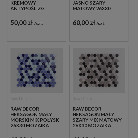
KREMOWY
JASNO SZARY
ANTYPOŚLIZG
MATOWY 26X30
27,1X28,1 MOZAIKA
MOZAIKA
DEKORACYJNA
DEKORACYJNA
50,00 zł
60,00 zł
szt.
szt.
Raw Decor
Raw Decor
RAW DECOR
RAW DECOR
HEKSAGON MAŁY
HEKSAGON MAŁY
MORSKI MIX POŁYSK
SZARY MIX MATOWY
26X30 MOZAIKA
26X30 MOZAIKA
DEKORACYJNA
DEKORACYJNA