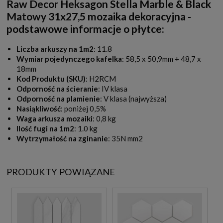
Raw Decor Heksagon Stella Marble & Black
Matowy 31x27,5 mozaika dekoracyjna -
podstawowe informacje o płytce:
Liczba arkuszy na 1m2
: 11.8
Wymiar pojedynczego kafelka
: 58,5 x 50,9mm + 48,7 x
18mm
Kod Produktu (SKU)
: H2RCM
Odporność na ścieranie
: IV klasa
Odporność na plamienie
: V klasa (najwyższa)
Nasiąkliwość
: poniżej 0,5%
Waga arkusza mozaiki
: 0,8 kg
Ilość fugi na 1m2
: 1.0 kg
Wytrzymałość na zginanie
: 35N mm2
PRODUKTY POWIĄZANE