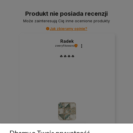
Produkt nie posiada recenzji
Może zainteresują Cię inne ocenione produkty
Jak zbieramy opinie?
Radek
zweryfikowano
🔥🔥🔥🔥
0
0