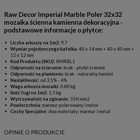
Raw Decor Imperial Marble Poler 32x32
mozaika ścienna kamienna dekoracyjna -
podstawowe informacje o płytce:
Liczba arkuszy na 1m2
: 9.7
Wymiar pojedynczego kafelka
: 40 x 54 mm + 40 x 40 mm +
12 x 12 mm
Kod Produktu (SKU)
: RMRBL1
Odporność na ścieranie
: brak - płytki ścienne
Odporność na plamienie
: brak - naturalny kamień
Nasiąkliwość
: od 3,5% - 4%
Waga arkusza mozaiki
: 0,80 kg
Ilość fugi na 1m2
: 1.5 kg
Wytrzymałość na zginanie
: 35N mm2
Powierzchnia
: marmur polerowany i metal
Cechy Specjalne
: dwa materiały: marmur i metal
OPINIE O PRODUKCIE