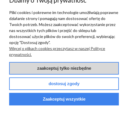
Dbamy o Twoją prywatność
w tym miesiącu
Pliki cookies i pokrewne im technologie umożliwiają poprawne
działanie strony i pomagają nam dostosować ofertę do
Twoich potrzeb. Możesz zaakceptować wykorzystanie przez
zebranych i zweryfikowanych przez
nas wszystkich tych plików i przejść do sklepu lub
dostosować użycie plików do swoich preferencji, wybierając
opcję "Dostosuj zgody".
Więcej o plikach cookies przeczytasz w naszej Polityce
TERRADECO
prywatności.
BAZA WIEDZY
zaakceptuj tylko niezbędne
PŁATNOŚCI I DOSTAWA
dostosuj zgody
POMOC
Zaakceptuj wszystkie