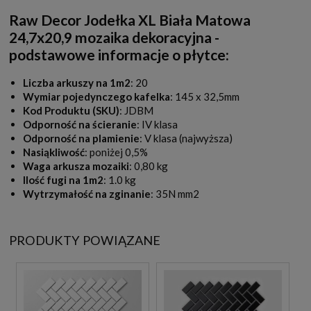
Raw Decor Jodełka XL Biała Matowa
24,7x20,9 mozaika dekoracyjna -
podstawowe informacje o płytce:
Liczba arkuszy na 1m2
: 20
Wymiar pojedynczego kafelka
: 145 x 32,5mm
Kod Produktu (SKU)
: JDBM
Odporność na ścieranie
: IV klasa
Odporność na plamienie
: V klasa (najwyższa)
Nasiąkliwość
: poniżej 0,5%
Waga arkusza mozaiki
: 0,80 kg
Ilość fugi na 1m2
: 1.0 kg
Wytrzymałość na zginanie
: 35N mm2
PRODUKTY POWIĄZANE