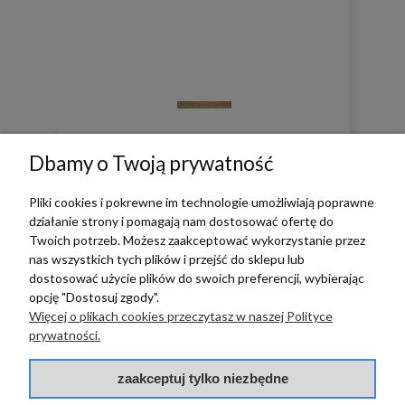
0
0
Dbamy o Twoją prywatność
w tym miesiącu
Pliki cookies i pokrewne im technologie umożliwiają poprawne
działanie strony i pomagają nam dostosować ofertę do
Twoich potrzeb. Możesz zaakceptować wykorzystanie przez
zebranych i zweryfikowanych przez
nas wszystkich tych plików i przejść do sklepu lub
dostosować użycie plików do swoich preferencji, wybierając
opcję "Dostosuj zgody".
Więcej o plikach cookies przeczytasz w naszej Polityce
prywatności.
TERRADECO
zaakceptuj tylko niezbędne
BAZA WIEDZY