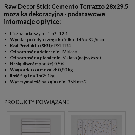
Raw Decor Stick Cemento Terrazzo 28x29,5
mozaika dekoracyjna - podstawowe
informacje o płytce:
Liczba arkuszy na 1m2
: 12.1
Wymiar pojedynczego kafelka
: 145 x 32,5mm
Kod Produktu (SKU)
: PXLTR4
Odporność na ścieranie
: IV klasa
Odporność na plamienie
: V klasa (najwyższa)
Nasiąkliwość
: poniżej 0,5%
Waga arkusza mozaiki
: 0,80 kg
Ilość fugi na 1m2
: 1kg
Wytrzymałość na zginanie
: 35N mm2
PRODUKTY POWIĄZANE