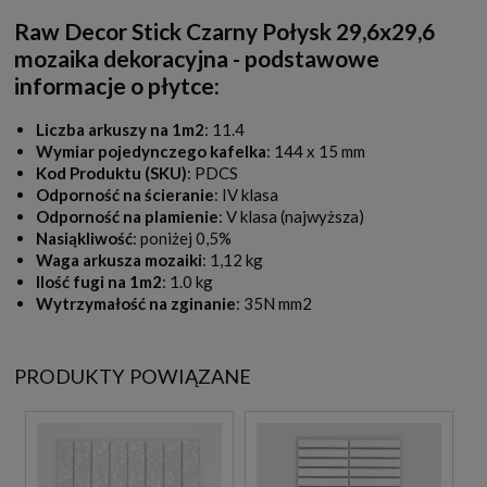
Raw Decor Stick Czarny Połysk 29,6x29,6
mozaika dekoracyjna - podstawowe
informacje o płytce:
Liczba arkuszy na 1m2
: 11.4
Wymiar pojedynczego kafelka
: 144 x 15 mm
Kod Produktu (SKU)
: PDCS
Odporność na ścieranie
: IV klasa
Odporność na plamienie
: V klasa (najwyższa)
Nasiąkliwość
: poniżej 0,5%
Waga arkusza mozaiki
: 1,12 kg
Ilość fugi na 1m2
: 1.0 kg
Wytrzymałość na zginanie
: 35N mm2
PRODUKTY POWIĄZANE