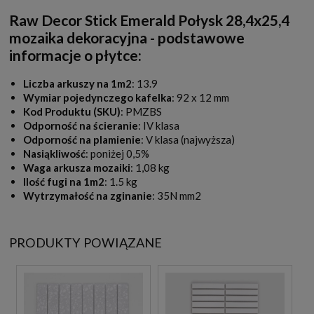
Raw Decor Stick Emerald Połysk 28,4x25,4
mozaika dekoracyjna - podstawowe
informacje o płytce:
Liczba arkuszy na 1m2
: 13.9
Wymiar pojedynczego kafelka
: 92 x 12 mm
Kod Produktu (SKU)
: PMZBS
Odporność na ścieranie
: IV klasa
Odporność na plamienie
: V klasa (najwyższa)
Nasiąkliwość
: poniżej 0,5%
Waga arkusza mozaiki
: 1,08 kg
Ilość fugi na 1m2
: 1.5 kg
Wytrzymałość na zginanie
: 35N mm2
PRODUKTY POWIĄZANE