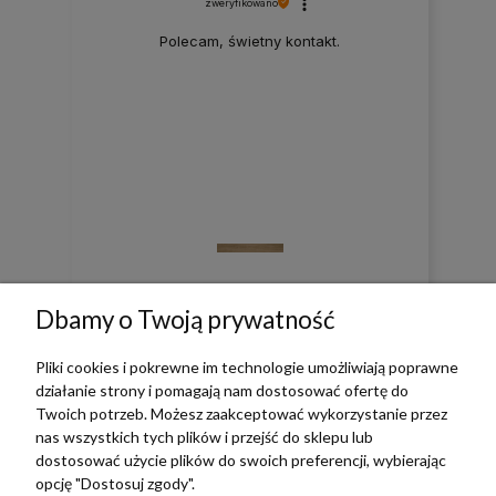
zweryfikowano
Polecam, świetny kontakt.
0
0
Dbamy o Twoją prywatność
w tym miesiącu
Pliki cookies i pokrewne im technologie umożliwiają poprawne
działanie strony i pomagają nam dostosować ofertę do
Twoich potrzeb. Możesz zaakceptować wykorzystanie przez
zebranych i zweryfikowanych przez
nas wszystkich tych plików i przejść do sklepu lub
dostosować użycie plików do swoich preferencji, wybierając
opcję "Dostosuj zgody".