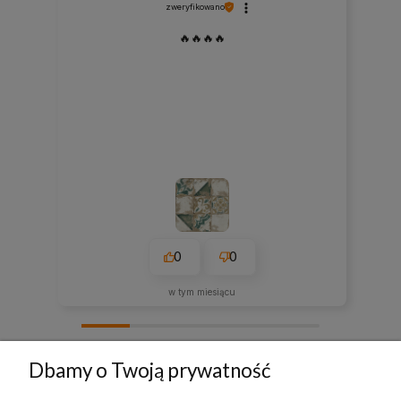
zweryfikowano
🔥🔥🔥🔥
0
0
w tym miesiącu
zebranych i zweryfikowanych przez
Dbamy o Twoją prywatność