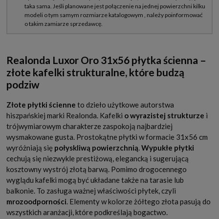
Realonda Luxor Oro 31x56 płytka ścienna –
złote kafelki strukturalne, które budzą
podziw
Złote płytki ścienne
to dzieło użytkowe autorstwa
hiszpańskiej marki Realonda. Kafelki
o
wyrazistej strukturze
i
trójwymiarowym charakterze zaspokoją najbardziej
wysmakowane gusta. Prostokątne płytki w formacie 31x56 cm
wyróżniają się
połyskliwą powierzchnią
.
Wypukłe płytki
cechują się niezwykle prestiżową, elegancką i sugerującą
kosztowny wystrój złotą barwą. Pomimo drogocennego
wyglądu kafelki mogą być układane także na tarasie lub
balkonie. To zasługa ważnej właściwości płytek, czyli
mrozoodporności
. Elementy w kolorze żółtego złota pasują do
wszystkich aranżacji, które podkreślają bogactwo.