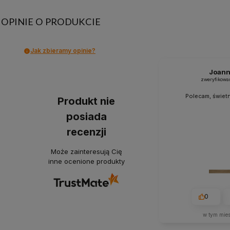
OPINIE O PRODUKCIE
Jak zbieramy opinie?
Joan
zweryfikowa
Polecam, świetn
Produkt nie
posiada
recenzji
Może zainteresują Cię
inne ocenione produkty
0
w tym mie