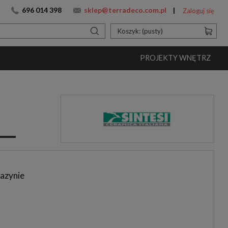
696 014 398
sklep@terradeco.com.pl
Zaloguj się
Koszyk:
(pusty)
PROJEKTY WNĘTRZ
azynie