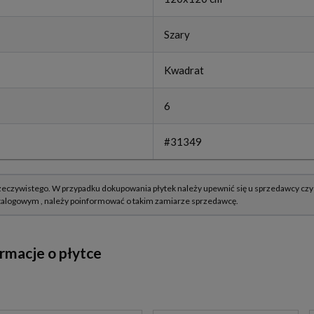
Szary
Kwadrat
6
#31349
macje o płytce