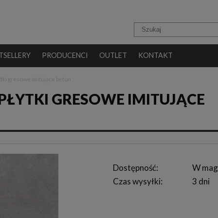
TSELLERY
PRODUCENCI
OUTLET
KONTAKT
tki gresowe imitujące beton
 PŁYTKI GRESOWE IMITUJĄCE
Dostępność:
W mag
Czas wysyłki:
3 dni