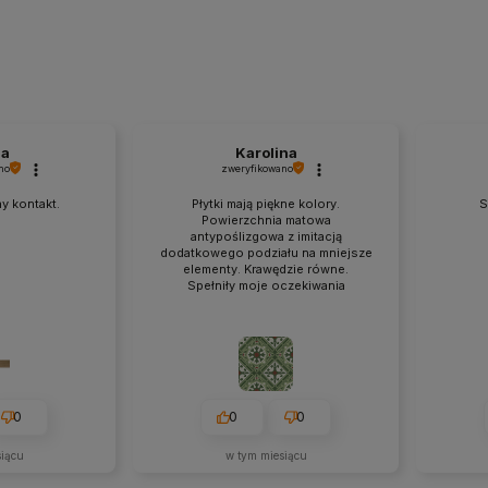
na
Karolina
no
zweryfikowano
y kontakt.
Płytki mają piękne kolory.
S
Powierzchnia matowa
antypoślizgowa z imitacją
dodatkowego podziału na mniejsze
elementy. Krawędzie równe.
Spełniły moje oczekiwania
0
0
0
siącu
w tym miesiącu