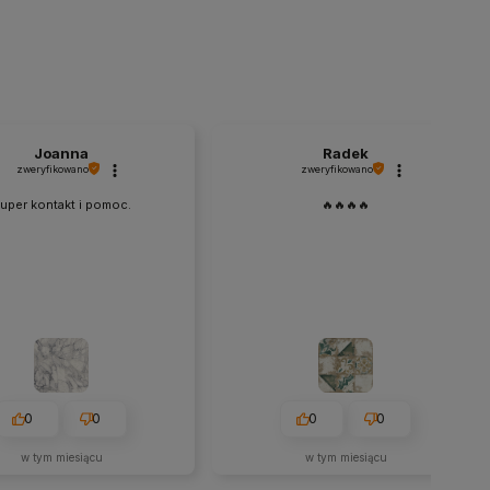
Joanna
Radek
zweryfikowano
zweryfikowano
uper kontakt i pomoc.
🔥🔥🔥🔥
0
0
0
0
w tym miesiącu
w tym miesiącu