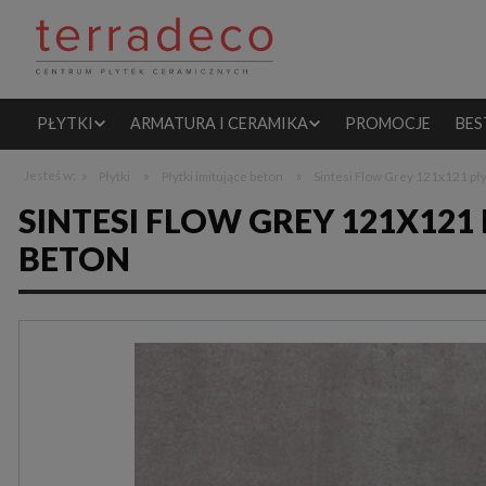
PŁYTKI
ARMATURA I CERAMIKA
PROMOCJE
BES
»
»
»
Jesteś w:
Płytki
Płytki imitujące beton
Sintesi Flow Grey 121x121 pły
SINTESI FLOW GREY 121X121
BETON