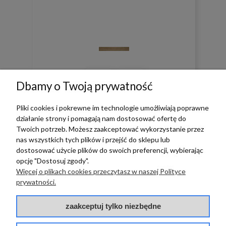
0
0
Dbamy o Twoją prywatność
w tym miesiącu
Pliki cookies i pokrewne im technologie umożliwiają poprawne
działanie strony i pomagają nam dostosować ofertę do
Twoich potrzeb. Możesz zaakceptować wykorzystanie przez
zebranych i zweryfikowanych przez
nas wszystkich tych plików i przejść do sklepu lub
dostosować użycie plików do swoich preferencji, wybierając
opcję "Dostosuj zgody".
Więcej o plikach cookies przeczytasz w naszej Polityce
TERRADECO
prywatności.
BAZA WIEDZY
zaakceptuj tylko niezbędne