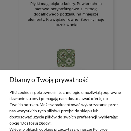
Płytki mają piękne kolory. Powierzchnia
matowa antypoślizgowa z imitacją
dodatkowego podziału na mniejsze
elementy. Krawędzie równe. Spełniły moje
oczekiwania
0
0
Dbamy o Twoją prywatność
w tym miesiącu
Pliki cookies i pokrewne im technologie umożliwiają poprawne
działanie strony i pomagają nam dostosować ofertę do
Twoich potrzeb. Możesz zaakceptować wykorzystanie przez
zebranych i zweryfikowanych przez
nas wszystkich tych plików i przejść do sklepu lub
dostosować użycie plików do swoich preferencji, wybierając
opcję "Dostosuj zgody".
Więcej o plikach cookies przeczytasz w naszej Polityce