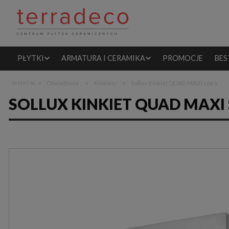
PŁYTKI
ARMATURA I CERAMIKA
PROMOCJE
BES
»
»
»
Jesteś w:
Oświetlenie
Kinkiety
Sollux Kinkiet QUAD MAXI szary
SOLLUX KINKIET QUAD MAXI