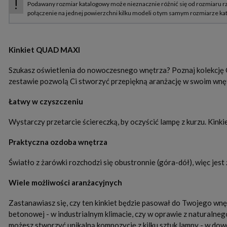
Kinkiet QUAD MAXI
Szukasz oświetlenia do nowoczesnego wnętrza? Poznaj kolekcję 
zestawie pozwolą Ci stworzyć przepiękną aranżację w swoim wnę
Łatwy w czyszczeniu
Wystarczy przetarcie ściereczką, by oczyścić lampę z kurzu. Kin
Praktyczna ozdoba wnętrza
Światło z żarówki rozchodzi się obustronnie (góra-dół), więc jes
Wiele możliwości aranżacyjnych
Zastanawiasz się, czy ten kinkiet będzie pasował do Twojego w
betonowej - w industrialnym klimacie, czy w oprawie z naturalne
możesz stworzyć unikalną kompozycję z kilku sztuk lampy - w do