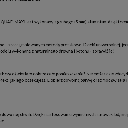
kiet QUAD MAXI jest wykonany z grubego (5 mm) aluminium, dzięki c
ej i szarej, malowanych metodą proszkową. Dzięki uniwersalnej, je
odelu wykonane z naturalnego drewna i betonu - sprawdź je!
mork czy oświetlało dobrze całe pomieszczenie? Nie możesz się zde
ekt, jakiego oczekujesz. Dobierz dowolną barwę oraz moc światła 
 w dowolnej chwili. Dzięki zastosowaniu wymiennych żarówek led, nie
ie.