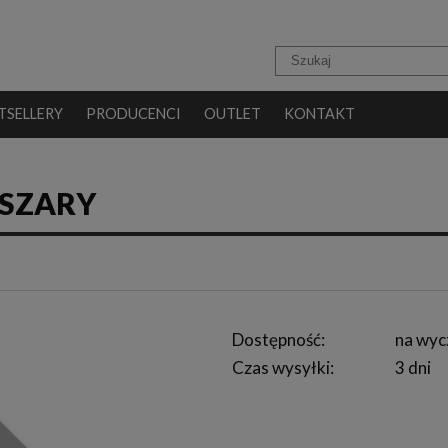
TSELLERY
PRODUCENCI
OUTLET
KONTAKT
 SZARY
Dostępność:
na wyc
Czas wysyłki:
3 dni