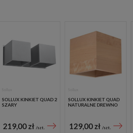
Sollux
Sollux
SOLLUX KINKIET QUAD 2
SOLLUX KINKIET QUAD
SZARY
NATURALNE DREWNO
219,00 zł
129,00 zł
szt.
szt.