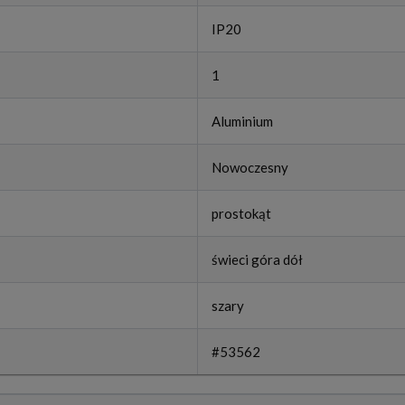
IP20
1
Aluminium
Nowoczesny
prostokąt
świeci góra dół
szary
#53562