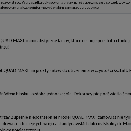
QUAD MAXI: minimalistyczne lampy, które cechuje prostota i funkc
trzu!
kiet QUAD MAXI ma prosty, łatwy do utrzymania w czystości kształt. 
t źródłem blasku i ozdobą jednocześnie. Dekoracyjnie podświetla ścia
nętrza? Zupełnie niepotrzebnie! Model QUAD MAXI zamówisz nie tyl
go drewna - do ciepłych wnętrz skandynawskich lub rustykalnych. Ma
wolnym pomieszczeniu.