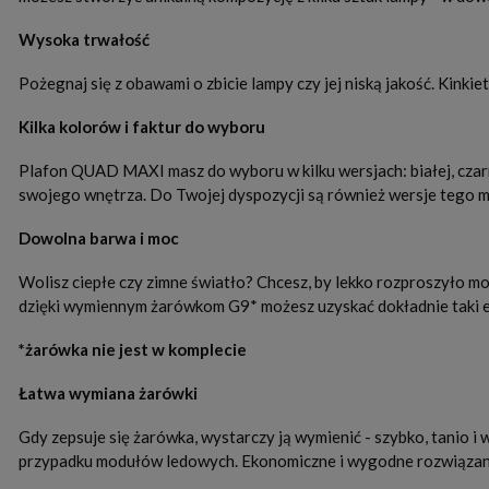
Wysoka trwałość
Pożegnaj się z obawami o zbicie lampy czy jej niską jakość. Kin
Kilka kolorów i faktur do wyboru
Plafon QUAD MAXI masz do wyboru w kilku wersjach: białej, czarn
swojego wnętrza. Do Twojej dyspozycji są również wersje tego m
Dowolna barwa i moc
Wolisz ciepłe czy zimne światło? Chcesz, by lekko rozproszyło 
dzięki wymiennym żarówkom G9* możesz uzyskać dokładnie taki ef
*żarówka nie jest w komplecie
Łatwa wymiana żarówki
Gdy zepsuje się żarówka, wystarczy ją wymienić - szybko, tanio i
przypadku modułów ledowych. Ekonomiczne i wygodne rozwiązan