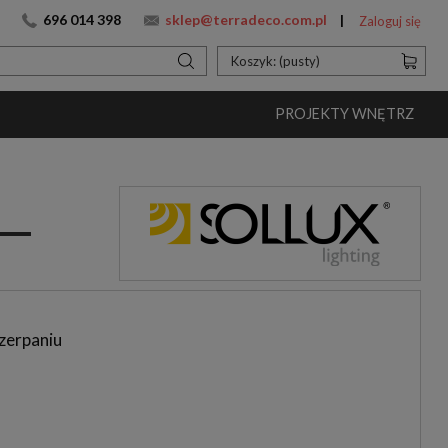
696 014 398
sklep@terradeco.com.pl
Zaloguj się
Koszyk:
(pusty)
PROJEKTY WNĘTRZ
zerpaniu