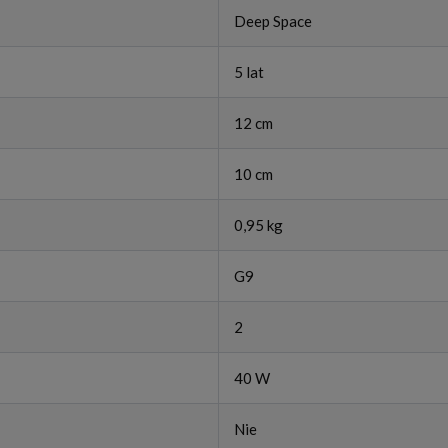
Deep Space
5 lat
12 cm
10 cm
0,95 kg
G9
2
40 W
Nie