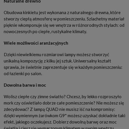
Naturalne drewno
Obudowa kinkietu jest wykonana z naturalnego drewna, które
stworzy ciepłą atmosferę w pomieszczeniu. Szlachetny materiał
pięknie wkomponuje się we wnętrza w różnorodnych stylach: od
nowoczesnych po ciepłe, rustykalne klimaty.
Wiele możliwości aranżacyjnych
Dzięki niewielkiemu rozmiarowi lampy możesz stworzyć
unikalną kompozycję z kilku jej sztuk. Uniwersalny kształt
sprawia, że świetnie zaprezentuje się w każdym pomieszczeniu:
od łazienki po salon.
Dowolna barwa i moc
Wolisz ciepłe czy zimne światło? Chcesz, by lekko rozproszyło
mork czy oświetlało dobrze całe pomieszczenie? Nie możesz się
zdecydować? Z lampą QUAD nie musisz iść na kompromisy:
dzięki wymiennym żarówkom G9* możesz uzyskać dokładnie taki
efekt, jakiego oczekujesz. Dobierz dowolną barwę oraz moc
światła i ciesz się wymarzonym klimatem w swoim wnętrzu.