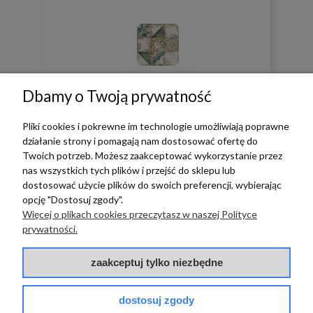
0
0
Dbamy o Twoją prywatność
w tym miesiącu
Pliki cookies i pokrewne im technologie umożliwiają poprawne
działanie strony i pomagają nam dostosować ofertę do
Twoich potrzeb. Możesz zaakceptować wykorzystanie przez
zebranych i zweryfikowanych przez
nas wszystkich tych plików i przejść do sklepu lub
dostosować użycie plików do swoich preferencji, wybierając
opcję "Dostosuj zgody".
Więcej o plikach cookies przeczytasz w naszej Polityce
TERRADECO
prywatności.
BAZA WIEDZY
zaakceptuj tylko niezbędne
PŁATNOŚCI I DOSTAWA
dostosuj zgody