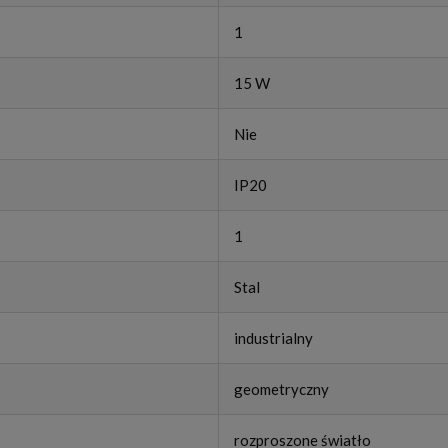
1
15 W
Nie
IP20
1
Stal
industrialny
geometryczny
rozproszone światło