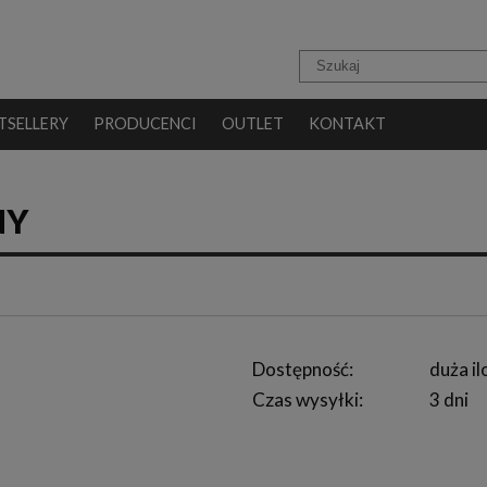
TSELLERY
PRODUCENCI
OUTLET
KONTAKT
NY
Dostępność:
duża il
Czas wysyłki:
3 dni