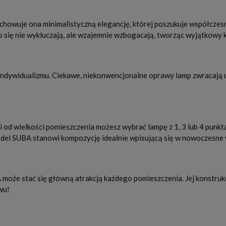
chowuje ona minimalistyczną elegancję, której poszukuje współczesn
o się nie wykluczają, ale wzajemnie wzbogacają, tworząc wyjątkowy k
 indywidualizmu. Ciekawe, niekonwencjonalne oprawy lamp zwracają 
d wielkości pomieszczenia możesz wybrać lampę z 1, 3 lub 4 punktam
odel SUBA stanowi kompozycję idealnie wpisującą się w nowoczesne 
A może stać się główną atrakcją każdego pomieszczenia. Jej konstruk
wu!