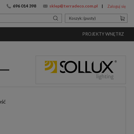
696 014 398
sklep@terradeco.com.pl
Zaloguj się
Koszyk:
(pusty)
PROJEKTY WNĘTRZ
ość