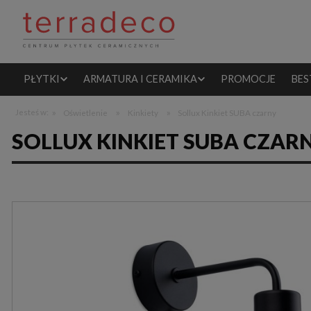
PŁYTKI
ARMATURA I CERAMIKA
PROMOCJE
BES
»
»
»
Jesteś w:
Oświetlenie
Kinkiety
Sollux Kinkiet SUBA czarny
SOLLUX KINKIET SUBA CZAR