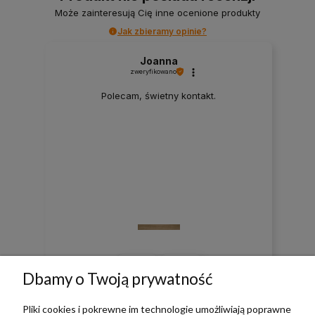
Może zainteresują Cię inne ocenione produkty
Jak zbieramy opinie?
Joanna
zweryfikowano
Polecam, świetny kontakt.
0
0
Dbamy o Twoją prywatność
w tym miesiącu
Pliki cookies i pokrewne im technologie umożliwiają poprawne