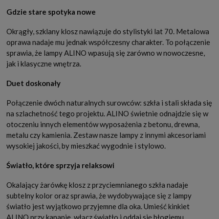
Gdzie stare spotyka nowe
Okrągły, szklany klosz nawiązuje do stylistyki lat 70. Metalowa
oprawa nadaje mu jednak współczesny charakter. To połączenie
sprawia, że lampy ALINO wpasują się zarówno w nowoczesne,
jak i klasyczne wnętrza.
Duet doskonały
Połączenie dwóch naturalnych surowców: szkła i stali składa się
na szlachetność tego projektu. ALINO świetnie odnajdzie się w
otoczeniu innych elementów wyposażenia z betonu, drewna,
metalu czy kamienia. Zestaw nasze lampy z innymi akcesoriami
wysokiej jakości, by mieszkać wygodnie i stylowo.
Światło, które sprzyja relaksowi
Okalający żarówkę klosz z przyciemnianego szkła nadaje
subtelny kolor oraz sprawia, że wydobywające się z lampy
światło jest wyjątkowo przyjemne dla oka. Umieść kinkiet
ALINO przy kanapie, włącz światło i oddaj się błogiemu