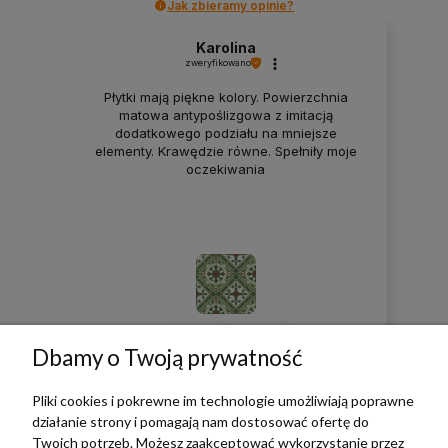
Jak zbieramy opinie?
Karolina
zweryfikowano
Płytki mają piękne kolory. Powierzchnia
matowa antypoślizgowa z imitacją
dodatkowego podziału na mniejsze
elementy. Krawędzie równe. Spełniły moje
oczekiwania
0
0
Dbamy o Twoją prywatność
w tym miesiącu
Pliki cookies i pokrewne im technologie umożliwiają poprawne
działanie strony i pomagają nam dostosować ofertę do
Twoich potrzeb. Możesz zaakceptować wykorzystanie przez
zebranych i zweryfikowanych przez