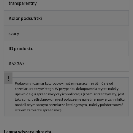
transparentny
Kolor podsufitki
szary
ID produktu
#53367
Lampa wisząca okrągła