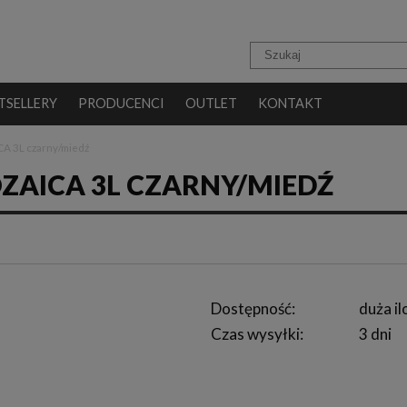
TSELLERY
PRODUCENCI
OUTLET
KONTAKT
CA 3L czarny/miedź
ZAICA 3L CZARNY/MIEDŹ
Dostępność:
duża il
Czas wysyłki:
3 dni