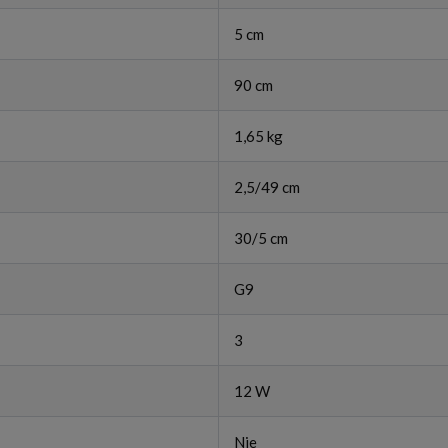
5 cm
90 cm
1,65 kg
2,5/49 cm
30/5 cm
G9
3
12 W
Nie