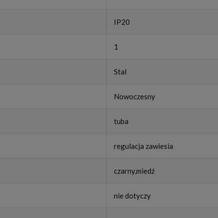
IP20
1
Stal
Nowoczesny
tuba
regulacja zawiesia
czarny,miedź
nie dotyczy