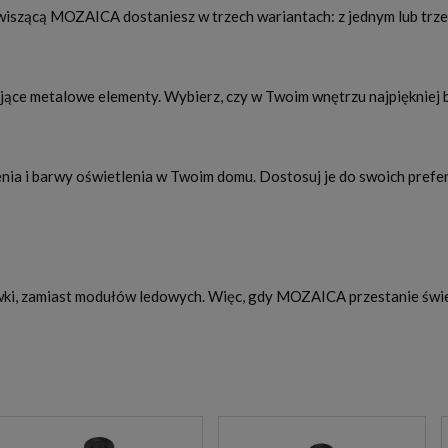
iszącą MOZAICA dostaniesz w trzech wariantach: z jednym lub trzem
ce metalowe elementy. Wybierz, czy w Twoim wnętrzu najpiękniej bę
 i barwy oświetlenia w Twoim domu. Dostosuj je do swoich preferenc
i, zamiast modułów ledowych. Więc, gdy MOZAICA przestanie świecić