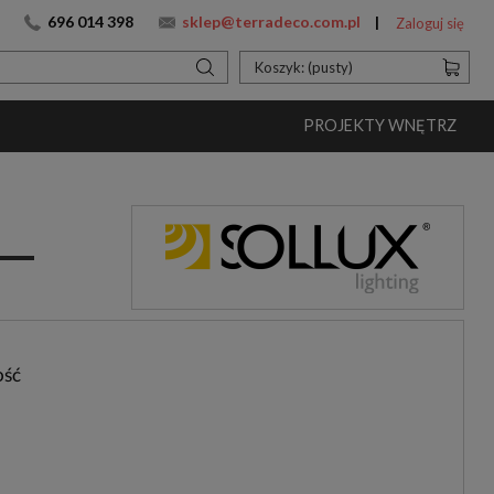
696 014 398
sklep@terradeco.com.pl
Zaloguj się
Koszyk:
(pusty)
PROJEKTY WNĘTRZ
ość