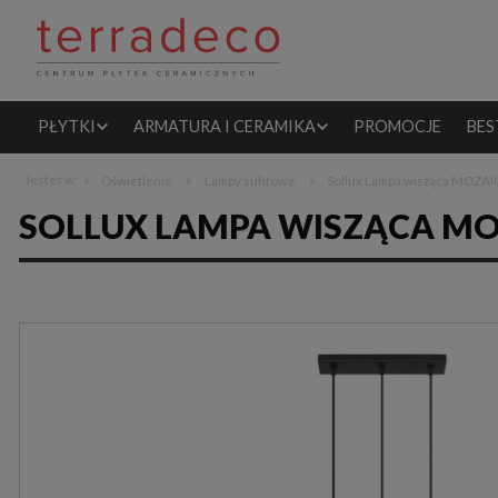
PŁYTKI
ARMATURA I CERAMIKA
PROMOCJE
BES
»
»
»
Jesteś w:
Oświetlenie
Lampy sufitowe
Sollux Lampa wisząca MOZAI
SOLLUX LAMPA WISZĄCA MO