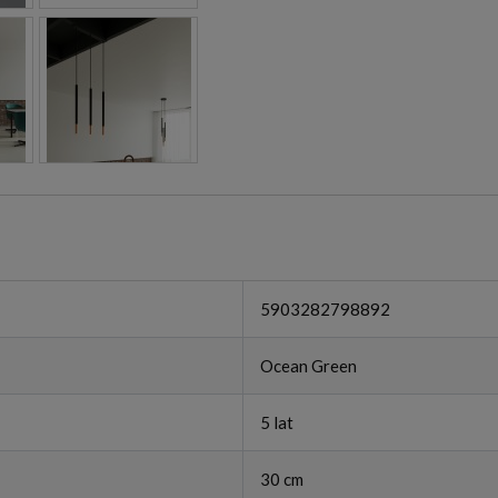
5903282798892
Ocean Green
5 lat
30 cm