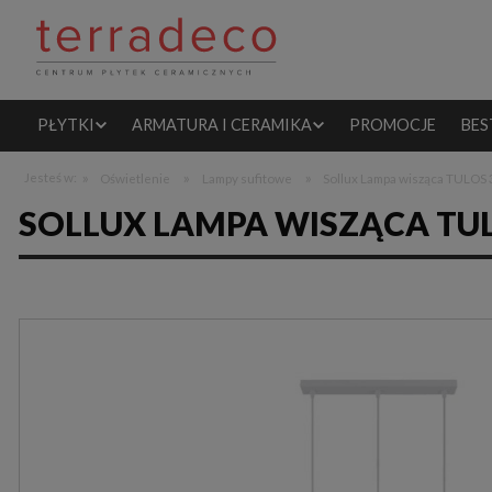
PŁYTKI
ARMATURA I CERAMIKA
PROMOCJE
BES
»
»
»
Jesteś w:
Oświetlenie
Lampy sufitowe
Sollux Lampa wisząca TULOS 3
SOLLUX LAMPA WISZĄCA TUL