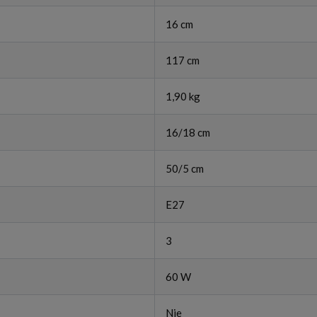
16 cm
117 cm
1,90 kg
16/18 cm
50/5 cm
E27
3
60 W
Nie