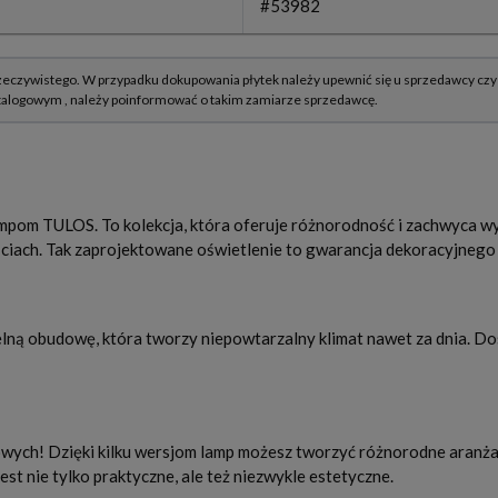
#53982
pom TULOS. To kolekcja, która oferuje różnorodność i zachwyca wy
ościach. Tak zaprojektowane oświetlenie to gwarancja dekoracyjneg
ną obudowę, która tworzy niepowtarzalny klimat nawet za dnia. Dos
ych! Dzięki kilku wersjom lamp możesz tworzyć różnorodne aranżacj
st nie tylko praktyczne, ale też niezwykle estetyczne.