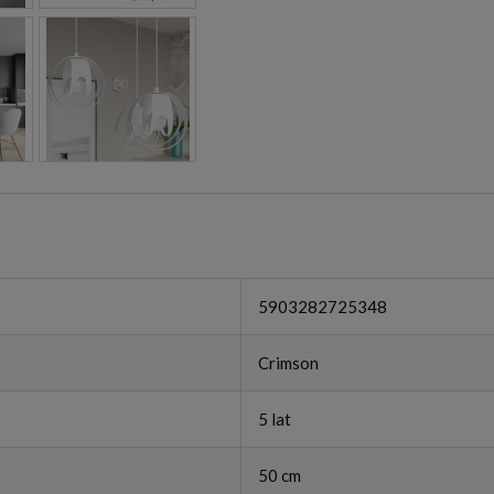
5903282725348
Crimson
5 lat
50 cm