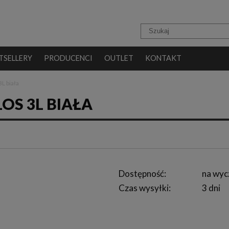
TSELLERY
PRODUCENCI
OUTLET
KONTAKT
L biała
OS 3L BIAŁA
Dostępność:
na wyc
Czas wysyłki:
3 dni