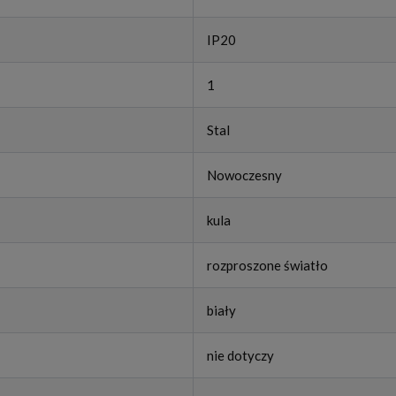
IP20
1
Stal
Nowoczesny
kula
rozproszone światło
biały
nie dotyczy