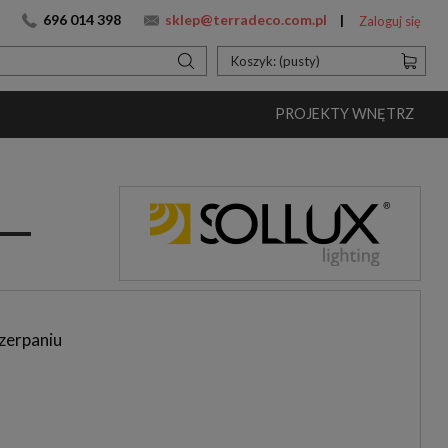
696 014 398
sklep@terradeco.com.pl
Zaloguj się
Koszyk:
(pusty)
PROJEKTY WNĘTRZ
zerpaniu