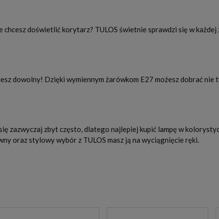
oże chcesz doświetlić korytarz? TULOS świetnie sprawdzi się w każde
esz dowolny! Dzięki wymiennym żarówkom E27 możesz dobrać nie tyl
się zazwyczaj zbyt często, dlatego najlepiej kupić lampę w koloryst
o pewny oraz stylowy wybór z TULOS masz ją na wyciągnięcie ręki.