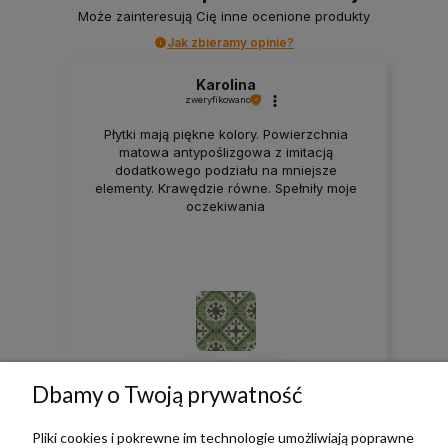
Może zainteresują Cię inne ocenione produkty
Jak zbieramy opinie?
Karolina
zweryfikowano
Płytki mają piękne kolory. Powierzchnia
matowa antypoślizgowa z imitacją
dodatkowego podziału na mniejsze
elementy. Krawędzie równe. Spełniły moje
oczekiwania
0
0
Dbamy o Twoją prywatność
w tym miesiącu
Pliki cookies i pokrewne im technologie umożliwiają poprawne