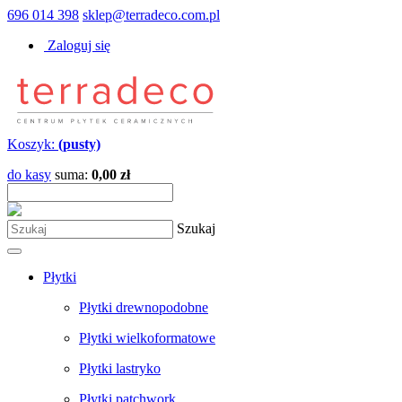
696 014 398
sklep@terradeco.com.pl
Zaloguj się
Koszyk:
(pusty)
do kasy
suma:
0,00 zł
Szukaj
Płytki
Płytki drewnopodobne
Płytki wielkoformatowe
Płytki lastryko
Płytki patchwork