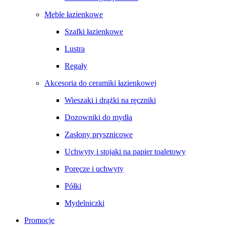
Meble łazienkowe
Szafki łazienkowe
Lustra
Regały
Akcesoria do ceramiki łazienkowej
Wieszaki i drążki na ręczniki
Dozowniki do mydła
Zasłony prysznicowe
Uchwyty i stojaki na papier toaletowy
Poręcze i uchwyty
Półki
Mydelniczki
Promocje