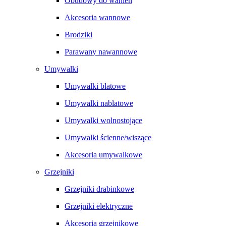
Obudowy do wanien
Akcesoria wannowe
Brodziki
Parawany nawannowe
Umywalki
Umywalki blatowe
Umywalki nablatowe
Umywalki wolnostojące
Umywalki ścienne/wiszące
Akcesoria umywalkowe
Grzejniki
Grzejniki drabinkowe
Grzejniki elektryczne
Akcesoria grzejnikowe