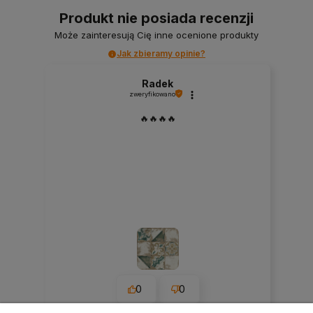
Produkt nie posiada recenzji
Może zainteresują Cię inne ocenione produkty
Jak zbieramy opinie?
Radek
zweryfikowano
🔥🔥🔥🔥
0
0