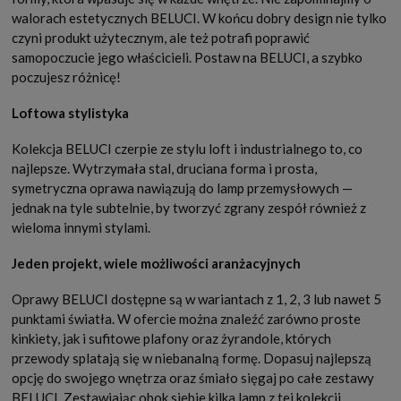
walorach estetycznych BELUCI. W końcu dobry design nie tylko
czyni produkt użytecznym, ale też potrafi poprawić
samopoczucie jego właścicieli. Postaw na BELUCI, a szybko
poczujesz różnicę!
Loftowa stylistyka
Kolekcja BELUCI czerpie ze stylu loft i industrialnego to, co
najlepsze. Wytrzymała stal, druciana forma i prosta,
symetryczna oprawa nawiązują do lamp przemysłowych —
jednak na tyle subtelnie, by tworzyć zgrany zespół również z
wieloma innymi stylami.
Jeden projekt, wiele możliwości aranżacyjnych
Oprawy BELUCI dostępne są w wariantach z 1, 2, 3 lub nawet 5
punktami światła. W ofercie można znaleźć zarówno proste
kinkiety, jak i sufitowe plafony oraz żyrandole, których
przewody splatają się w niebanalną formę. Dopasuj najlepszą
opcję do swojego wnętrza oraz śmiało sięgaj po całe zestawy
BELUCI. Zestawiając obok siebie kilka lamp z tej kolekcji,