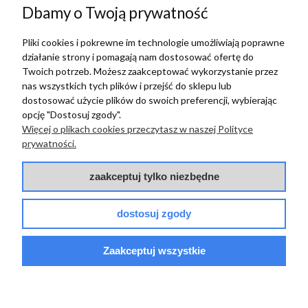
w tym miesiącu
Dbamy o Twoją prywatność
Pliki cookies i pokrewne im technologie umożliwiają poprawne
zebranych i zweryfikowanych przez
działanie strony i pomagają nam dostosować ofertę do
Twoich potrzeb. Możesz zaakceptować wykorzystanie przez
nas wszystkich tych plików i przejść do sklepu lub
dostosować użycie plików do swoich preferencji, wybierając
opcję "Dostosuj zgody".
TERRADECO
Więcej o plikach cookies przeczytasz w naszej Polityce
prywatności.
BAZA WIEDZY
zaakceptuj tylko niezbędne
PŁATNOŚCI I DOSTAWA
dostosuj zgody
POMOC
Zaakceptuj wszystkie
© 2017 - 2025 | terradeco.com.pl
code and analytics: terradeco
software:
shoper.pl