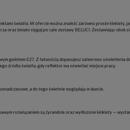
ktami światła. W ofercie można znaleźć zarówno proste kinkiety, ja
a oraz śmiało sięgaj po całe zestawy BELUCI. Zestawiając obok siebi
ym gwintem E27. Z łatwością dopasujesz zatem moc oświetlenia do s
go źródła światła, gdy reflektor ma oświetlać miejsce pracy.
i ponadczasowe, a do tego świetnie wyglądają w duecie.
ekawym rozwiązaniem są żyrandole oraz wydłużone kinkiety — wystarc