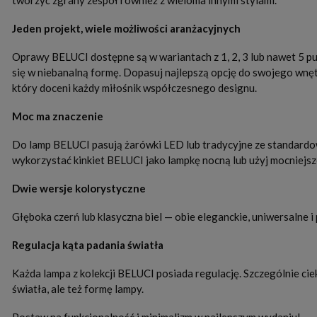
tworzyć zgrany zespół również z wieloma innymi stylami.
Jeden projekt, wiele możliwości aranżacyjnych
Oprawy BELUCI dostępne są w wariantach z 1, 2, 3 lub nawet 5 pun
się w niebanalną formę. Dopasuj najlepszą opcję do swojego wnętrz
który doceni każdy miłośnik współczesnego designu.
Moc ma znaczenie
Do lamp BELUCI pasują żarówki LED lub tradycyjne ze standardow
wykorzystać kinkiet BELUCI jako lampkę nocną lub użyj mocniejsze
Dwie wersje kolorystyczne
Głęboka czerń lub klasyczna biel — obie eleganckie, uniwersalne 
Regulacja kąta padania światła
Każda lampa z kolekcji BELUCI posiada regulację. Szczególnie ci
światła, ale też formę lampy.