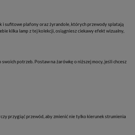
k i sufitowe plafony oraz żyrandole, których przewody splatają
e kilka lamp z tej kolekcji, osiągniesz ciekawy efekt wizualny,
woich potrzeb. Postaw na żarówkę o niższej mocy, jeśli chcesz
zy przygiąć przewód, aby zmienić nie tylko kierunek strumienia