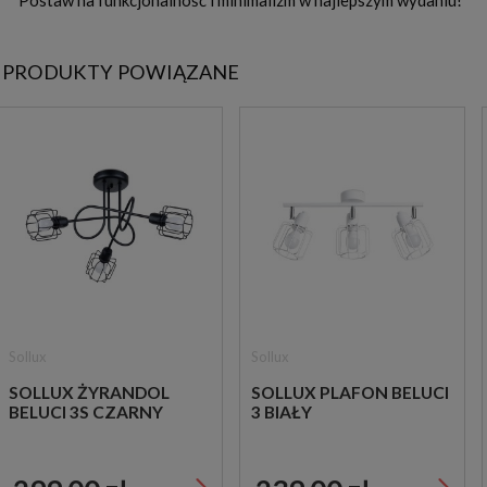
Postaw na funkcjonalność i minimalizm w najlepszym wydaniu!
PRODUKTY POWIĄZANE
Sollux
Sollux
SOLLUX ŻYRANDOL
SOLLUX PLAFON BELUCI
BELUCI 3S CZARNY
3 BIAŁY