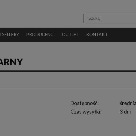
TSELLERY
PRODUCENCI
OUTLET
KONTAKT
ZARNY
Dostępność:
średnia
Czas wysyłki:
3 dni