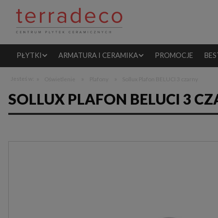
PŁYTKI
ARMATURA I CERAMIKA
PROMOCJE
BES
»
»
»
Jesteś w:
Oświetlenie
Plafony
Sollux Plafon BELUCI 3 czarny
SOLLUX PLAFON BELUCI 3 C