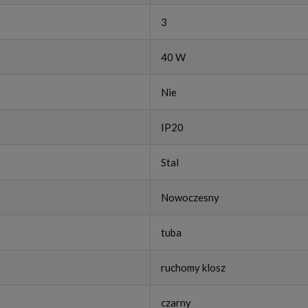
3
40 W
Nie
IP20
Stal
Nowoczesny
tuba
ruchomy klosz
czarny