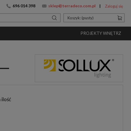
696 014 398
sklep@terradeco.com.pl
Zaloguj się
Koszyk:
(pusty)
PROJEKTY WNĘTRZ
 ilość