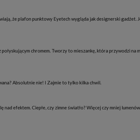
ją, że plafon punktowy Eyetech wygląda jak designerski gadżet. Je
 z połyskującym chromem. Tworzy to mieszankę, która przywodzi na my
a? Absolutnie nie! I Zajmie to tylko kilka chwil.
 nad efektem. Ciepłe, czy zimne światło? Więcej czy mniej lumen