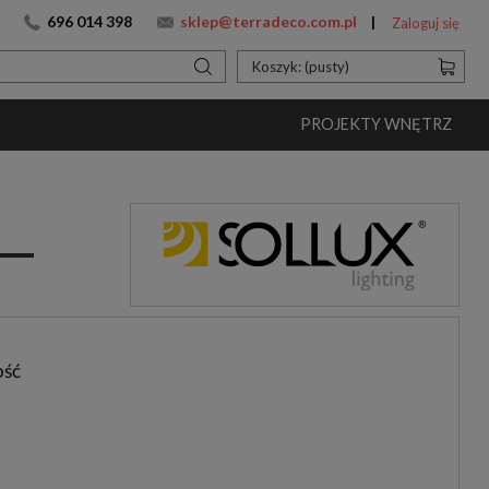
696 014 398
sklep@terradeco.com.pl
Zaloguj się
Koszyk:
(pusty)
PROJEKTY WNĘTRZ
ość