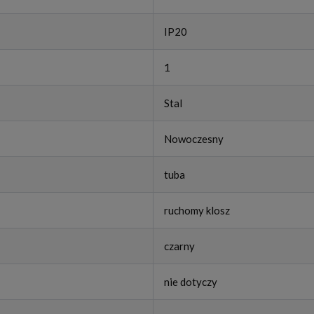
IP20
1
Stal
Nowoczesny
tuba
ruchomy klosz
czarny
nie dotyczy