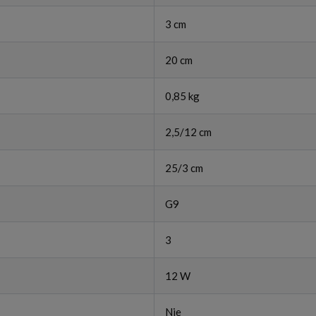
3 cm
20 cm
0,85 kg
2,5/12 cm
25/3 cm
G9
3
12 W
Nie