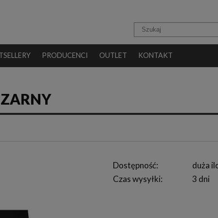
TSELLERY
PRODUCENCI
OUTLET
KONTAKT
CZARNY
Dostępność:
duża il
Czas wysyłki:
3 dni