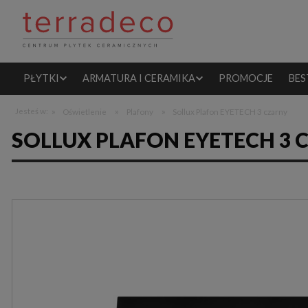
PŁYTKI
ARMATURA I CERAMIKA
PROMOCJE
BES
»
»
»
Jesteś w:
Oświetlenie
Plafony
Sollux Plafon EYETECH 3 czarny
SOLLUX PLAFON EYETECH 3 