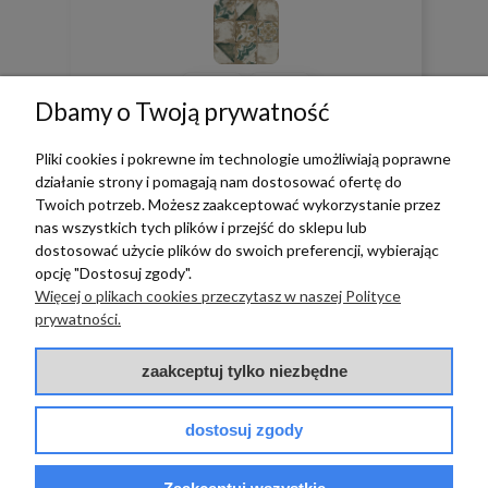
0
0
Dbamy o Twoją prywatność
w tym miesiącu
Pliki cookies i pokrewne im technologie umożliwiają poprawne
działanie strony i pomagają nam dostosować ofertę do
Twoich potrzeb. Możesz zaakceptować wykorzystanie przez
zebranych i zweryfikowanych przez
nas wszystkich tych plików i przejść do sklepu lub
dostosować użycie plików do swoich preferencji, wybierając
opcję "Dostosuj zgody".
Więcej o plikach cookies przeczytasz w naszej Polityce
TERRADECO
prywatności.
BAZA WIEDZY
zaakceptuj tylko niezbędne
PŁATNOŚCI I DOSTAWA
dostosuj zgody
POMOC