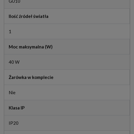
GU10
Ilość źródeł światła
1
Moc maksymalna (W)
40 W
Żarówka w komplecie
Nie
Klasa IP
IP20