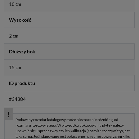
10 cm
Wysokość
2 cm
Dłuższy bok
15 cm
ID produktu
#34384