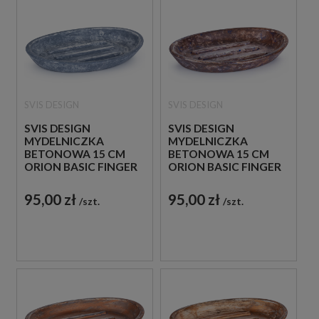
SVIS DESIGN
SVIS DESIGN
SVIS DESIGN
SVIS DESIGN
MYDELNICZKA
MYDELNICZKA
BETONOWA 15 CM
BETONOWA 15 CM
ORION BASIC FINGER
ORION BASIC FINGER
PAINTING NIEBIESKO -
PAINTING BRĄZOWO
SZARA
- NIEBIESKA
95,00 zł
95,00 zł
szt.
szt.