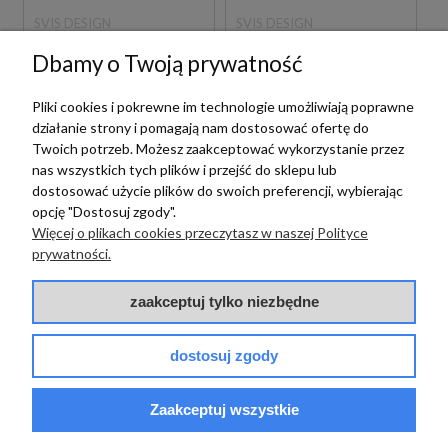
SVIS DESIGN
SVIS DESIGN
SVIS DESIGN MISKA
SVIS DESIGN MISKA
Dbamy o Twoją prywatność
BETONOWA ORION
BETONOWA ORION
BASIC VINTAGE
BASIC VINTAGE
Pliki cookies i pokrewne im technologie umożliwiają poprawne
FIOLETOWA
BRĄZOWA
działanie strony i pomagają nam dostosować ofertę do
Twoich potrzeb. Możesz zaakceptować wykorzystanie przez
105,00 zł
105,00 zł
szt.
szt.
nas wszystkich tych plików i przejść do sklepu lub
dostosować użycie plików do swoich preferencji, wybierając
opcję "Dostosuj zgody".
Więcej o plikach cookies przeczytasz w naszej Polityce
prywatności.
zaakceptuj tylko niezbędne
dostosuj zgody
SVIS DESIGN
SVIS DESIGN
Zaakceptuj wszystkie
SVIS DESIGN MISKA
SVIS DESIGN MISKA