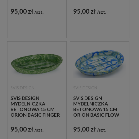
BLACKSMITH
PAINTING NIEBIESKA
CZARNO -
95,00 zł
95,00 zł
szt.
szt.
CZERWONA
SVIS DESIGN
SVIS DESIGN
SVIS DESIGN
SVIS DESIGN
MYDELNICZKA
MYDELNICZKA
BETONOWA 15 CM
BETONOWA 15 CM
ORION BASIC FINGER
ORION BASIC FLOW
PAINTING ZIELONA
NIEBIESKO - ŻÓŁTA
95,00 zł
95,00 zł
szt.
szt.