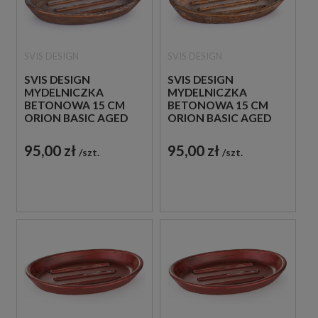
SVIS DESIGN
SVIS DESIGN
SVIS DESIGN
SVIS DESIGN
MYDELNICZKA
MYDELNICZKA
BETONOWA 15 CM
BETONOWA 15 CM
ORION BASIC AGED
ORION BASIC AGED
METAL MIEDZIANO -
METAL MIEDZIANO -
CZARNA
BRĄZOWA
95,00 zł
95,00 zł
szt.
szt.