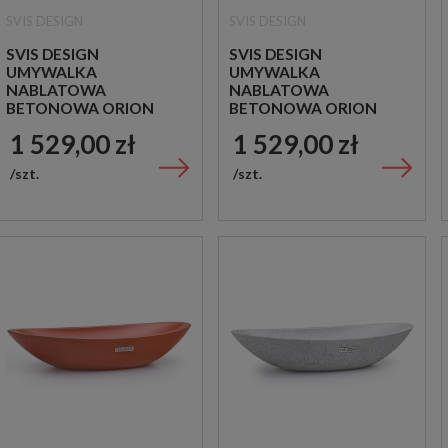
SVIS DESIGN
SVIS DESIGN
SVIS DESIGN
SVIS DESIGN
UMYWALKA
UMYWALKA
NABLATOWA
NABLATOWA
BETONOWA ORION
BETONOWA ORION
BASIC VINTAGE
BASIC THRILL NIEBIESKA
1 529,00 zł
1 529,00 zł
CZERWONA
szt.
szt.