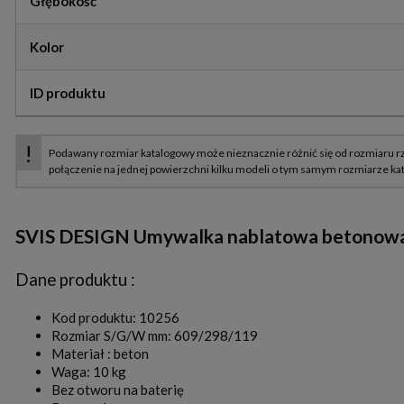
Głębokość
Kolor
ID produktu
SVIS DESIGN Umywalka nablatowa betonowa
Dane produktu :
Kod produktu: 10256
Rozmiar S/G/W mm: 609/298/119
Materiał : beton
Waga: 10 kg
Bez otworu na baterię