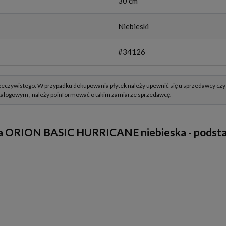
30 cm
Niebieski
#34126
 ORION BASIC HURRICANE niebieska - podsta