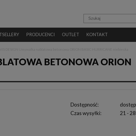
TSELLERY
PRODUCENCI
OUTLET
KONTAKT
VIS DESIGN Umywalka nablatowa betonowa ORION BASIC HURRICANE niebieska
ABLATOWA BETONOWA ORION
Dostępność:
dostęp
Czas wysyłki:
21 - 28