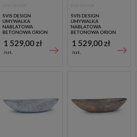
SVIS DESIGN
SVIS DESIGN
SVIS DESIGN
SVIS DESIGN
UMYWALKA
UMYWALKA
NABLATOWA
NABLATOWA
BETONOWA ORION
BETONOWA ORION
BASIC PUNK CZARNA
BASIC PUNK
1 529,00 zł
1 529,00 zł
MULTIKOLOR
szt.
szt.