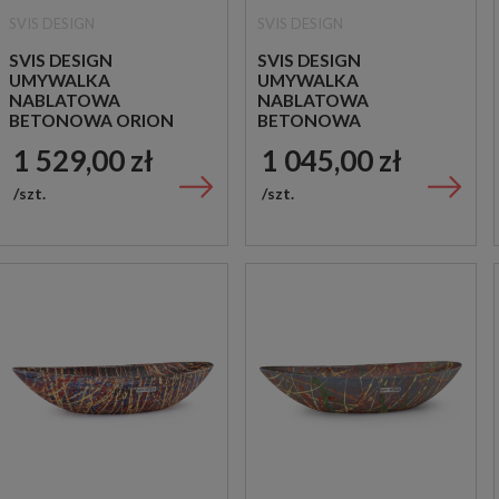
SVIS DESIGN
SVIS DESIGN
SVIS DESIGN
SVIS DESIGN
UMYWALKA
UMYWALKA
NABLATOWA
NABLATOWA
BETONOWA ORION
BETONOWA
BASIC FUZZY SZARA
LAKIEROWANA ORION
1 529,00 zł
1 045,00 zł
BASIC BIAŁA
szt.
szt.