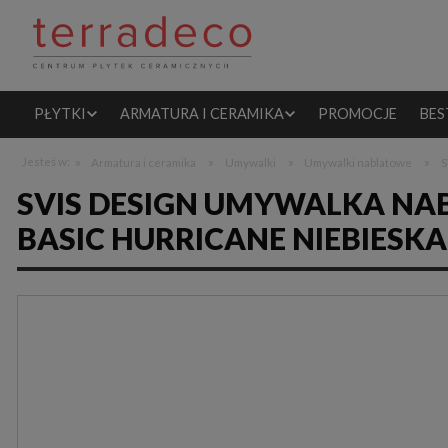
PŁYTKI
ARMATURA I CERAMIKA
PROMOCJE
BES
»
»
»
»
Jesteś w:
Armatura i ceramika
Umywalki
Umywalki nablatowe
S
SVIS DESIGN UMYWALKA N
BASIC HURRICANE NIEBIESKA