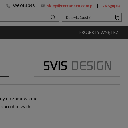
696 014 398
sklep@terradeco.com.pl
Zaloguj się
Koszyk:
(pusty)
PROJEKTY WNĘTRZ
ny na zamówienie
 dni roboczych