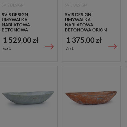
SVIS DESIGN
SVIS DESIGN
SVIS DESIGN
SVIS DESIGN
UMYWALKA
UMYWALKA
NABLATOWA
NABLATOWA
BETONOWA
BETONOWA ORION
LAKIEROWANA ORION
BASIC SANDBLASTED
1 529,00 zł
1 375,00 zł
BASIC CZERWONA
BIAŁA
szt.
szt.