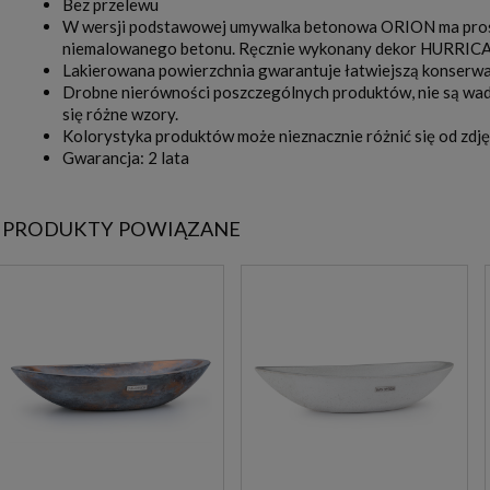
Bez przelewu
W wersji podstawowej umywalka betonowa ORION ma prosty, 
niemalowanego betonu. Ręcznie wykonany dekor HURRICAN
Lakierowana powierzchnia gwarantuje łatwiejszą konserwac
Drobne nierówności poszczególnych produktów, nie są wadą
się różne wzory.
Kolorystyka produktów może nieznacznie różnić się od zdję
Gwarancja: 2 lata
PRODUKTY POWIĄZANE