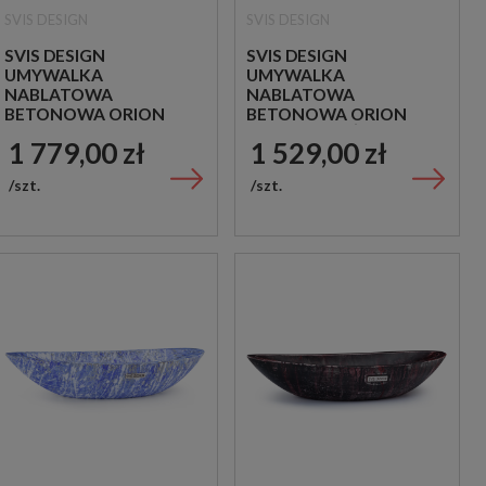
SVIS DESIGN
SVIS DESIGN
SVIS DESIGN
SVIS DESIGN
UMYWALKA
UMYWALKA
NABLATOWA
NABLATOWA
BETONOWA ORION
BETONOWA ORION
BASIC BRUSHED SZARA
BASIC FLOW ŻÓŁTO -
1 779,00 zł
1 529,00 zł
NIEBESKA
szt.
szt.