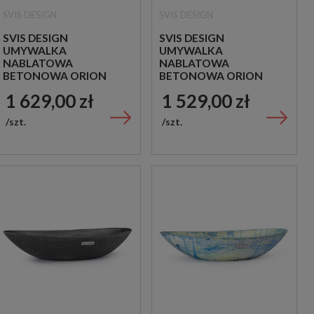
SVIS DESIGN
SVIS DESIGN
SVIS DESIGN
SVIS DESIGN
UMYWALKA
UMYWALKA
NABLATOWA
NABLATOWA
BETONOWA ORION
BETONOWA ORION
BASIC HURRICANE
BASIC PATINA
1 629,00 zł
1 529,00 zł
ZIELONY
BRĄZOWA
szt.
szt.