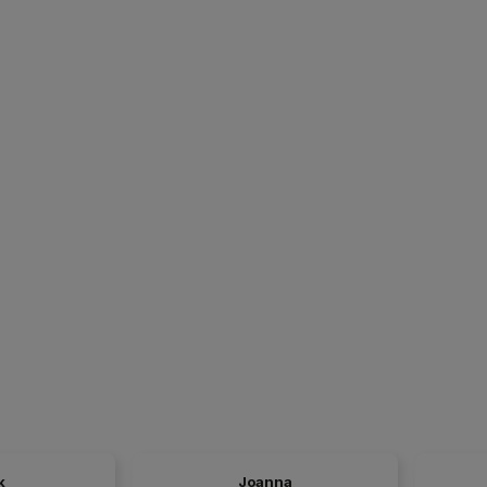
k
Joanna