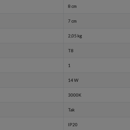
8 cm
7 cm
2,05 kg
T8
1
14 W
3000K
Tak
IP20