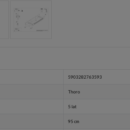
5903282763593
Thoro
5 lat
95 cm