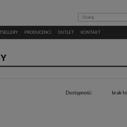
TSELLERY
PRODUCENCI
OUTLET
KONTAKT
NY
Dostępność:
brak t