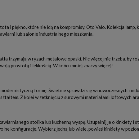
ta i piękno, które nie idą na kompromisy. Oto Valo. Kolekcja lamp
awiarni lub salonie industrialnego mieszkania.
atła trzymają w ryzach metalowe opaski. Nic więcej nie trzeba, by ro
woją prostotą i lekkością. W końcu mniej znaczy więcej!
, modernistyczną formę. Świetnie sprawdzi się w nowoczesnych i ind
kształtem. Z kolei w zetknięciu z surowymi materiałami loftowych ar
awiarnianego stolika lub kuchenną wyspę. Uzupełnij je o kinkiety i 
olne konfiguracje. Wybierz jedną lub wiele, powieś kinkiety w pozio