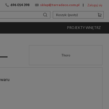
696 014 398
sklep@terradeco.com.pl
Zaloguj się
Koszyk:
(pusty)
PROJEKTY WNĘTRZ
Thoro
owaru