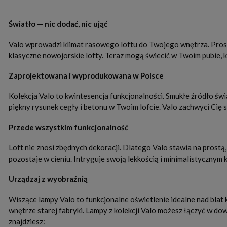
Światło — nic dodać, nic ująć
Valo wprowadzi klimat rasowego loftu do Twojego wnętrza. Prosto
klasyczne nowojorskie lofty. Teraz mogą świecić w Twoim pubie, k
Zaprojektowana i wyprodukowana w Polsce
Kolekcja Valo to kwintesencja funkcjonalności. Smukłe źródło świ
piękny rysunek cegły i betonu w Twoim lofcie. Valo zachwyci Cię s
Przede wszystkim funkcjonalność
Loft nie znosi zbędnych dekoracji. Dlatego Valo stawia na prostą
pozostaje w cieniu. Intryguje swoją lekkością i minimalistycznym 
Urządzaj z wyobraźnią
Wiszące lampy Valo to funkcjonalne oświetlenie idealne nad blat k
wnętrze starej fabryki. Lampy z kolekcji Valo możesz łączyć w dow
znajdziesz: