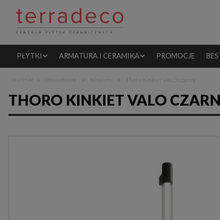
PŁYTKI
ARMATURA I CERAMIKA
PROMOCJE
BES
»
»
»
Jesteś w:
Oświetlenie
Kinkiety
Thoro Kinkiet VALO czarny
THORO KINKIET VALO CZAR