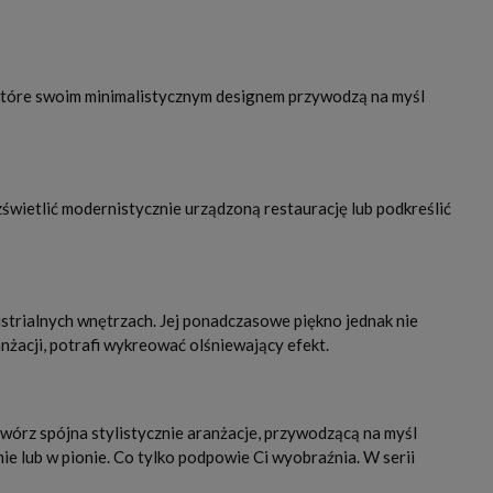
, które swoim minimalistycznym designem przywodzą na myśl
zświetlić modernistycznie urządzoną restaurację lub podkreślić
ustrialnych wnętrzach. Jej ponadczasowe piękno jednak nie
anżacji, potrafi wykreować olśniewający efekt.
stwórz spójna stylistycznie aranżacje, przywodzącą na myśl
mie lub w pionie. Co tylko podpowie Ci wyobraźnia. W serii