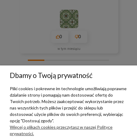
0
0
w tym miesiącu
zebranych i zweryfikowanych przez
Dbamy o Twoją prywatność
Pliki cookies i pokrewne im technologie umożliwiają poprawne
działanie strony i pomagają nam dostosować ofertę do
TERRADECO
Twoich potrzeb. Możesz zaakceptować wykorzystanie przez
nas wszystkich tych plików i przejść do sklepu lub
BAZA WIEDZY
dostosować użycie plików do swoich preferencji, wybierając
opcję "Dostosuj zgody".
Więcej o plikach cookies przeczytasz w naszej Polityce
PŁATNOŚCI I DOSTAWA
prywatności.