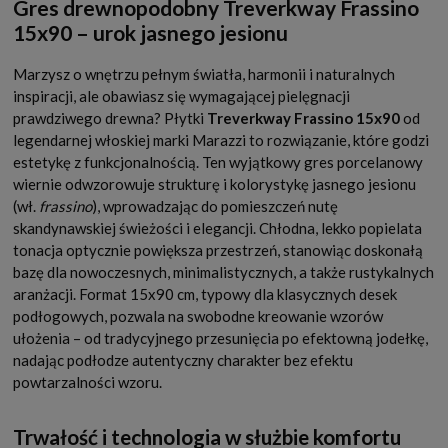
Gres drewnopodobny Treverkway Frassino
15x90 – urok jasnego jesionu
Marzysz o wnętrzu pełnym światła, harmonii i naturalnych
inspiracji, ale obawiasz się wymagającej pielęgnacji
prawdziwego drewna? Płytki
Treverkway Frassino 15x90
od
legendarnej włoskiej marki Marazzi to rozwiązanie, które godzi
estetykę z funkcjonalnością. Ten wyjątkowy gres porcelanowy
wiernie odwzorowuje strukturę i kolorystykę jasnego jesionu
(wł.
frassino
), wprowadzając do pomieszczeń nutę
skandynawskiej świeżości i elegancji. Chłodna, lekko popielata
tonacja optycznie powiększa przestrzeń, stanowiąc doskonałą
bazę dla nowoczesnych, minimalistycznych, a także rustykalnych
aranżacji. Format 15x90 cm, typowy dla klasycznych desek
podłogowych, pozwala na swobodne kreowanie wzorów
ułożenia – od tradycyjnego przesunięcia po efektowną jodełkę,
nadając podłodze autentyczny charakter bez efektu
powtarzalności wzoru.
Trwałość i technologia w służbie komfortu