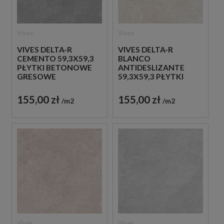
Vives
Vives
VIVES DELTA-R
VIVES DELTA-R
CEMENTO 59,3X59,3
BLANCO
PŁYTKI BETONOWE
ANTIDESLIZANTE
GRESOWE
59,3X59,3 PŁYTKI
BETONOWE
GRESOWE
155,00 zł
155,00 zł
m2
m2
Vives
Vives