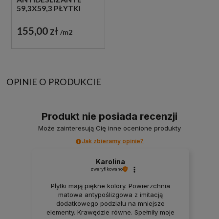
59,3X59,3 PŁYTKI
BETONOWE
GRESOWE
155,00 zł
m2
OPINIE O PRODUKCIE
Produkt nie posiada recenzji
Może zainteresują Cię inne ocenione produkty
Jak zbieramy opinie?
Karolina
zweryfikowano
Płytki mają piękne kolory. Powierzchnia
matowa antypoślizgowa z imitacją
dodatkowego podziału na mniejsze
elementy. Krawędzie równe. Spełniły moje