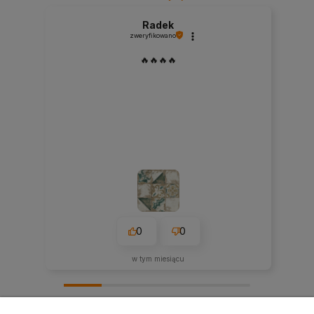
Radek
zweryfikowano
🔥🔥🔥🔥
0
0
w tym miesiącu
zebranych i zweryfikowanych przez