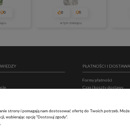
0
0
0
siącu
w tym miesiącu
 WIEDZY
PŁATNOŚCI I DOSTAW
Formy płatności
acje
Czas i koszty dostawy
 o nas
Bezpieczeństwo zakupó
ka prywatności
amin
ałanie strony i pomagają nam dostosować ofertę do Twoich potrzeb. Może
ji, wybierając opcję "Dostosuj zgody".
.