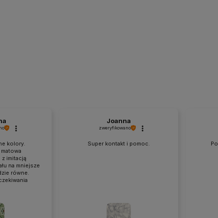
na
Joanna
no
zweryfikowano
ne kolory.
Super kontakt i pomoc.
Po
 matowa
z imitacją
łu na mniejsze
dzie równe.
czekiwania