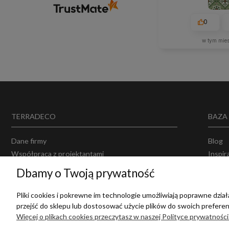
0
w tym mie
TERRADECO
BAZA
Dane firmy
Blog
Współpraca z projektantami
Inspir
Projektowanie wnętrz
Opinie
Dbamy o Twoją prywatność
Producenci
Polity
Regul
Pliki cookies i pokrewne im technologie umożliwiają poprawne dzi
przejść do sklepu lub dostosować użycie plików do swoich preferenc
Więcej o plikach cookies przeczytasz w naszej Polityce prywatności