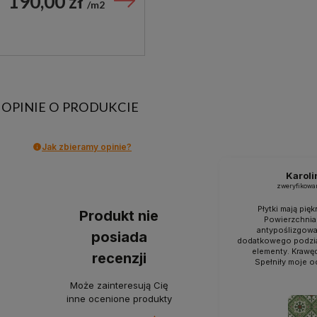
190,00 zł
m2
OPINIE O PRODUKCIE
Jak zbieramy opinie?
Karoli
zweryfikowa
Płytki mają pięk
Produkt nie
Powierzchnia
antypoślizgowa 
posiada
dodatkowego podzia
elementy. Krawę
recenzji
Spełniły moje o
Może zainteresują Cię
inne ocenione produkty