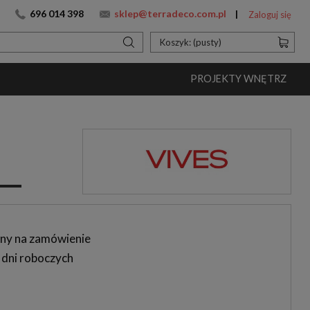
696 014 398
sklep@terradeco.com.pl
Zaloguj się
Koszyk:
(pusty)
PROJEKTY WNĘTRZ
ny na zamówienie
 dni roboczych