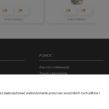
0
0
0
0
w tym miesiącu
w tym miesiącu
A
POMOC
Zwroty i reklamacje
Twoje zamówienia
w
Przechowalnia
sz zaakceptować wykorzystanie przez nas wszystkich tych plików i