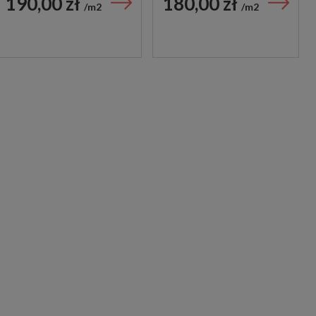
190,00 zł
180,00 zł
m2
m2