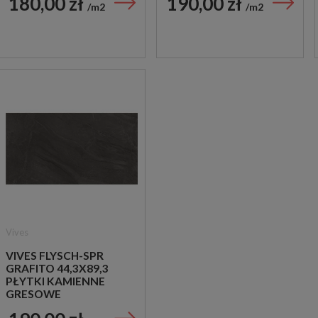
180,00 zł
190,00 zł
m2
m2
Vives
VIVES FLYSCH-SPR
GRAFITO 44,3X89,3
PŁYTKI KAMIENNE
GRESOWE