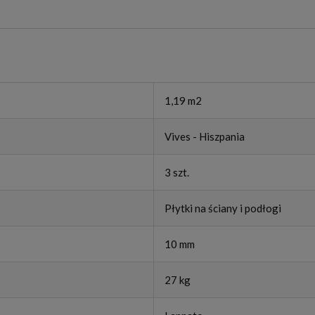
1,19 m2
Vives - Hiszpania
3 szt.
Płytki na ściany i podłogi
10 mm
27 kg