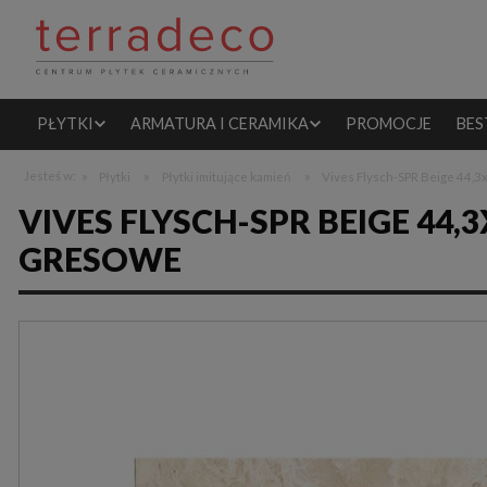
PŁYTKI
ARMATURA I CERAMIKA
PROMOCJE
BES
»
»
»
Jesteś w:
Płytki
Płytki imitujące kamień
Vives Flysch-SPR Beige 44,3
VIVES FLYSCH-SPR BEIGE 44,
GRESOWE