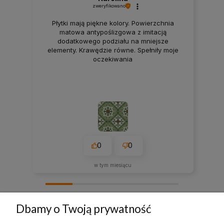
zweryfikowano
Płytki mają piękne kolory. Powierzchnia
matowa antypoślizgowa z imitacją
dodatkowego podziału na mniejsze
elementy. Krawędzie równe. Spełniły moje
oczekiwania
0
0
w tym miesiącu
zebranych i zweryfikowanych przez
Dbamy o Twoją prywatność