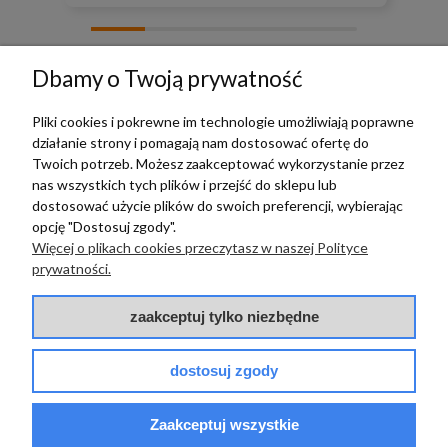
zebranych i zweryfikowanych przez
Dbamy o Twoją prywatność
Pliki cookies i pokrewne im technologie umożliwiają poprawne
działanie strony i pomagają nam dostosować ofertę do
TERRADECO
Twoich potrzeb. Możesz zaakceptować wykorzystanie przez
nas wszystkich tych plików i przejść do sklepu lub
BAZA WIEDZY
dostosować użycie plików do swoich preferencji, wybierając
opcję "Dostosuj zgody".
Więcej o plikach cookies przeczytasz w naszej Polityce
PŁATNOŚCI I DOSTAWA
prywatności.
POMOC
zaakceptuj tylko niezbędne
dostosuj zgody
Zaakceptuj wszystkie
© 2017 - 2025 | terradeco.com.pl
code and analytics: terradeco
software:
shoper.pl