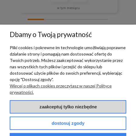
w tym miesiącu
zebranych i zweryfikowanych przez
Dbamy o Twoją prywatność
Pliki cookies i pokrewne im technologie umożliwiają poprawne
działanie strony i pomagają nam dostosować ofertę do
TERRADECO
Twoich potrzeb. Możesz zaakceptować wykorzystanie przez
nas wszystkich tych plików i przejść do sklepu lub
BAZA WIEDZY
dostosować użycie plików do swoich preferencji, wybierając
opcję "Dostosuj zgody".
Więcej o plikach cookies przeczytasz w naszej Polityce
PŁATNOŚCI I DOSTAWA
prywatności.
POMOC
zaakceptuj tylko niezbędne
dostosuj zgody