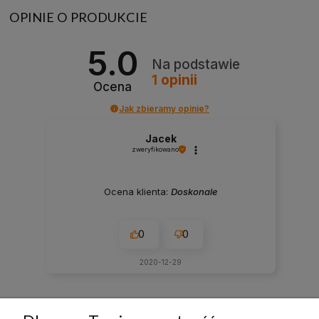
OPINIE O PRODUKCIE
5.0
Na podstawie
1
opinii
Ocena
Jak zbieramy opinie?
Jacek
zweryfikowano
Ocena klienta:
Doskonale
0
0
2020-12-29
zebranych i zweryfikowanych przez